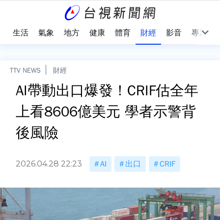
樂
生活
氣象
地方
健康
體育
財經
影音
專題
TTV NEWS
財經
AI帶動出口爆發！CRIF估全年
上看8606億美元 學者示警背
後風險
2026.04.28 22:23
AI
出口
CRIF