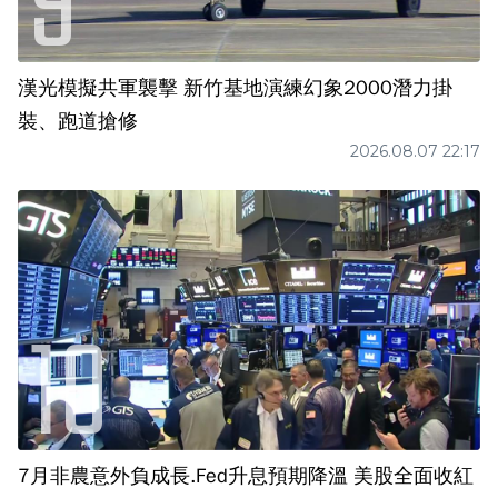
漢光模擬共軍襲擊 新竹基地演練幻象2000潛力掛
裝、跑道搶修
2026.08.07 22:17
7月非農意外負成長.Fed升息預期降溫 美股全面收紅