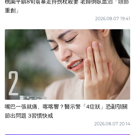
桃園平鎮8旬翁暴走持拐杖殺妻 老婦倒臥血泊「頭部
重創」
2026.08.07 19:41
嘴巴一張就痛、喀喀響？醫示警「4症狀」恐顳顎關
節出問題 3習慣快戒
2026.08.07 20:14