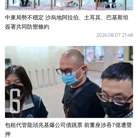
中東局勢不穩定 沙烏地阿拉伯、土耳其、巴基斯坦
簽署共同防禦條約
2026.08.07 21:48
包租代管龍頭兆基爆公司債跳票 前董座涉吞7億遭聲
押