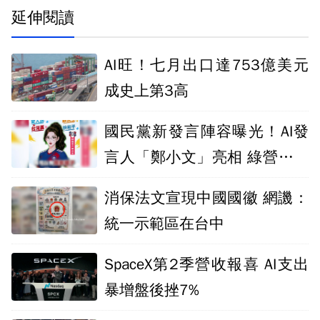
延伸閱讀
AI旺！七月出口達753億美元
成史上第3高
國民黨新發言陣容曝光！AI發
言人「鄭小文」亮相 綠營酸：
出錯誰負責
消保法文宣現中國國徽 網譏：
統一示範區在台中
SpaceX第2季營收報喜 AI支出
暴增盤後挫7%