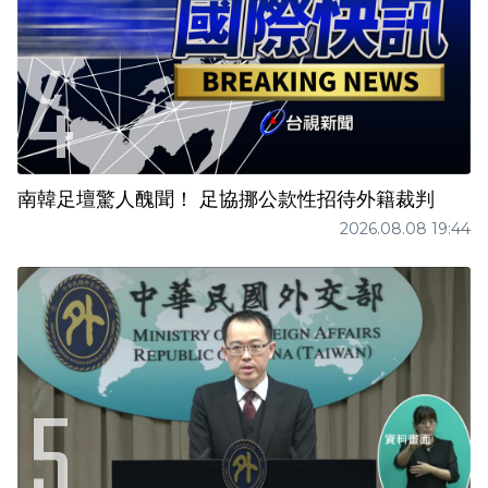
南韓足壇驚人醜聞！ 足協挪公款性招待外籍裁判
2026.08.08 19:44