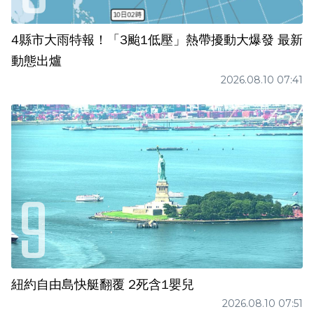
4縣市大雨特報！「3颱1低壓」熱帶擾動大爆發 最新
動態出爐
2026.08.10 07:41
紐約自由島快艇翻覆 2死含1嬰兒
2026.08.10 07:51