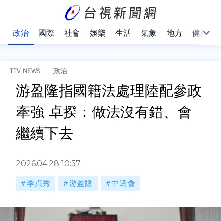
點
政治
國際
社會
娛樂
生活
氣象
地方
健康
TTV NEWS
政治
游盈隆指國籍法處理陸配參政
牽強 卓揆：做法沒有錯、會
繼續下去
2026.04.28 10:37
李貞秀
游盈隆
中選會