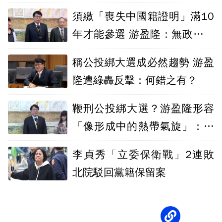
須繳「喪失中國籍證明」滿10
年才能參選 游盈隆：無政治考
量
稱公投綁大選成必然趨勢 游盈
隆遭綠轟反擊：何錯之有？
鞭刑公投綁大選？游盈隆形容
「像形成中的熱帶氣旋」：密
切關注
李貞秀「立委保衛戰」2連敗
北院駁回黨籍保留案