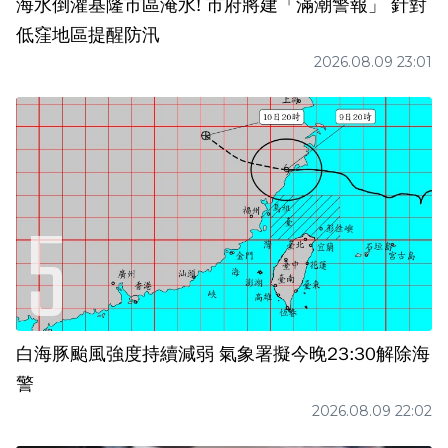
海水倒灌基隆市區淹水! 市府將建「滿潮警報」 針對
低窪地區提醒防汛
2026.08.09 23:01
白海豚颱風強度持續減弱 氣象署擬今晚23:30解除海
警
2026.08.09 22:02