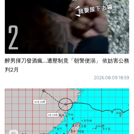
醉男揮刀發酒瘋...遭壓制竟「朝警便溺」 依妨害公務
判2月
2026.08.09 18:59