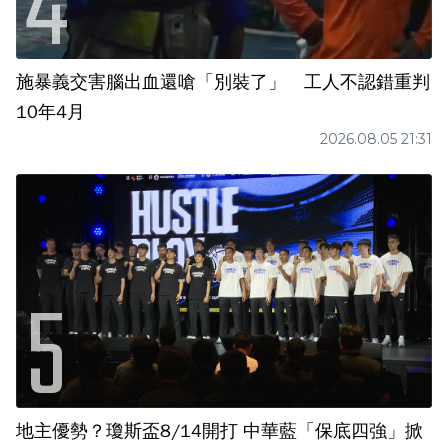
施暴義交害腦出血還嗆「別裝了」 工人不認錯重判
10年4月
2026.08.05 21:31
地主優勢？瓊斯盃8/14開打 中華藍「保底四強」掀