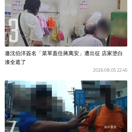
邀沈伯洋簽名「菜單蓋住蔣萬安」遭出征 店家塗白
漆全遮了
2026.08.05 22:45