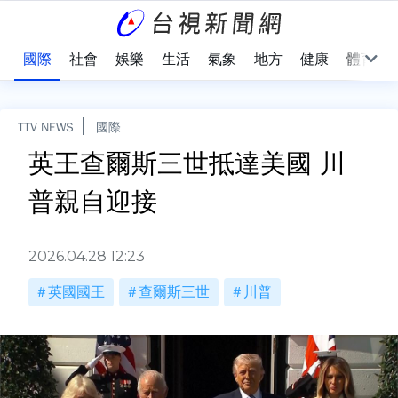
治
國際
社會
娛樂
生活
氣象
地方
健康
體育
TTV NEWS
國際
英王查爾斯三世抵達美國 川
普親自迎接
2026.04.28 12:23
英國國王
查爾斯三世
川普