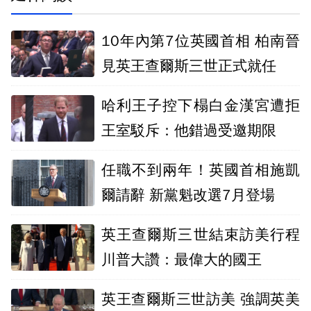
10年內第7位英國首相 柏南晉
見英王查爾斯三世正式就任
哈利王子控下榻白金漢宮遭拒
王室駁斥：他錯過受邀期限
任職不到兩年！英國首相施凱
爾請辭 新黨魁改選7月登場
英王查爾斯三世結束訪美行程
川普大讚：最偉大的國王
英王查爾斯三世訪美 強調英美