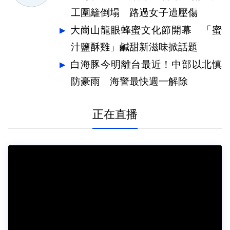
工圍籬倒塌 路過女子遭壓傷
大崗山龍眼蜂蜜文化節開幕 「蜜
汁鹽酥雞」鹹甜新滋味掀話題
白海豚今明離台最近！中部以北慎
防豪雨 海警最快週一解除
正在直播