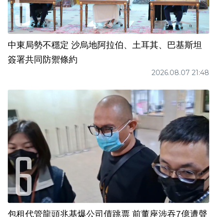
中東局勢不穩定 沙烏地阿拉伯、土耳其、巴基斯坦
簽署共同防禦條約
2026.08.07 21:48
包租代管龍頭兆基爆公司債跳票 前董座涉吞7億遭聲