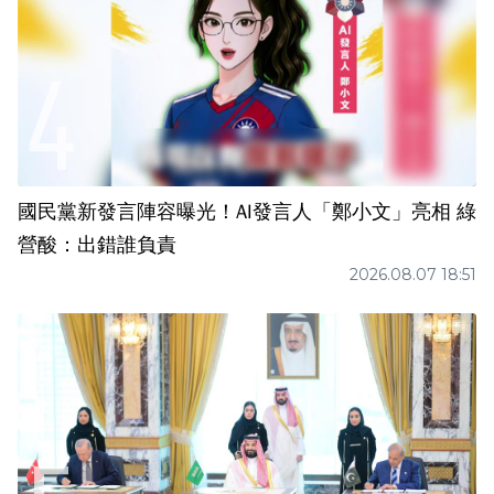
國民黨新發言陣容曝光！AI發言人「鄭小文」亮相 綠
營酸：出錯誰負責
2026.08.07 18:51