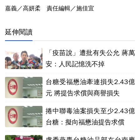
嘉義／高妍柔 責任編輯／施佳宜
延伸閱讀
「疫苗說」遭批有失公允 蔣萬
安：人民記憶洗不掉
台糖受福懋油牽連損失2.43億
元 將提告求償與商譽損失
捲中聯毒油案損失至少2.43億
台糖：擬向福懋油提告求償