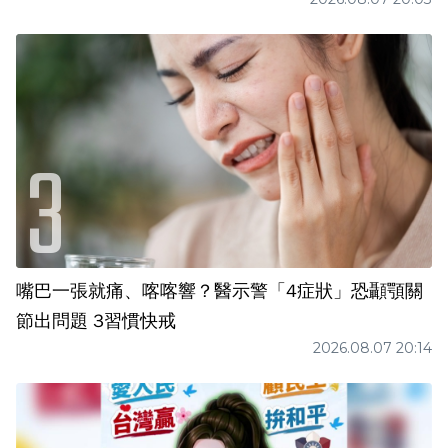
嘴巴一張就痛、喀喀響？醫示警「4症狀」恐顳顎關
節出問題 3習慣快戒
2026.08.07 20:14