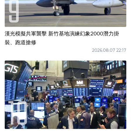
漢光模擬共軍襲擊 新竹基地演練幻象2000潛力掛
裝、跑道搶修
2026.08.07 22:17