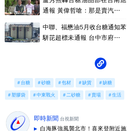
盧秀燕轟台糖油品部在台南應
通報 黃偉哲嗆：那是賣汽油而
非食用油
中聯、福懋油5月收台糖通知苯
駢芘超標未通報 台中市府各重
罰300萬
台糖
砂糖
包材
缺貨
缺糖
塑膠袋
中東戰火
二砂糖
賣場
生活
即時新聞
台視新聞
白海豚強風襲北市！喜來登附近施