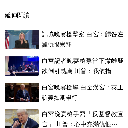
延伸閱讀
記協晚宴槍擊案 白宮：歸咎左
翼仇恨崇拜
白宮記者晚宴槍擊當下撤離疑
跌倒引熱議 川普：我依指示壓
低身體
白宮晚宴槍響 白金漢宮：英王
訪美如期舉行
白宮晚宴槍手寫「反基督教宣
言」 川普：心中充滿仇恨、是