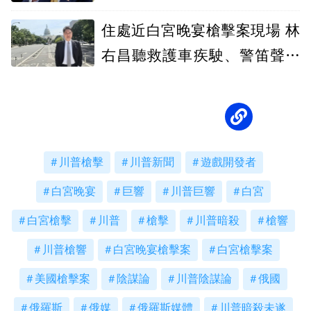
很病態的人
住處近白宮晚宴槍擊案現場 林
右昌聽救護車疾駛、警笛聲：
很有真實感
川普槍擊
川普新聞
遊戲開發者
白宮晚宴
巨響
川普巨響
白宮
白宮槍擊
川普
槍擊
川普暗殺
槍響
川普槍響
白宮晚宴槍擊案
白宮槍擊案
美國槍擊案
陰謀論
川普陰謀論
俄國
俄羅斯
俄媒
俄羅斯媒體
川普暗殺未遂