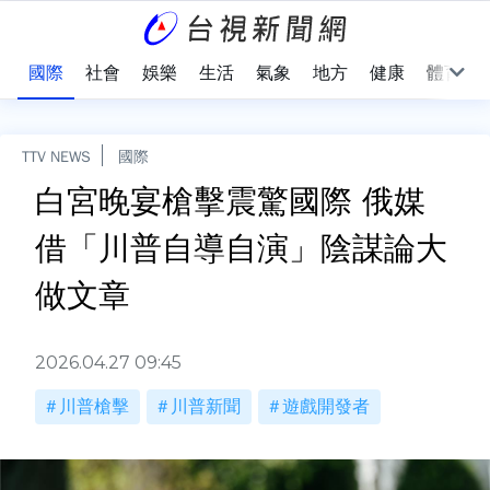
治
國際
社會
娛樂
生活
氣象
地方
健康
體育
TTV NEWS
國際
白宮晚宴槍擊震驚國際 俄媒
借「川普自導自演」陰謀論大
做文章
2026.04.27 09:45
川普槍擊
川普新聞
遊戲開發者