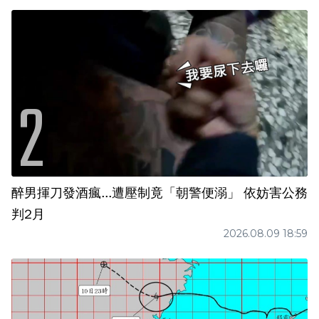
醉男揮刀發酒瘋...遭壓制竟「朝警便溺」 依妨害公務
判2月
2026.08.09 18:59