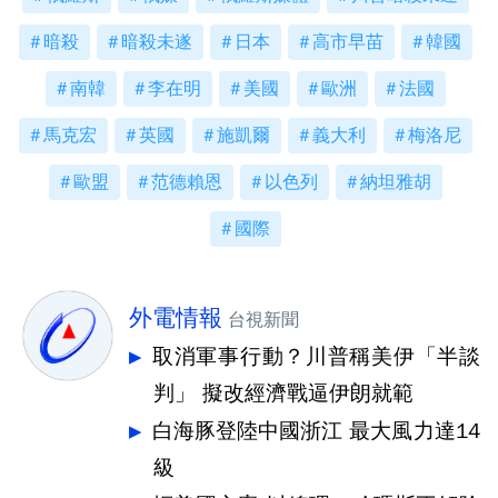
暗殺
暗殺未遂
日本
高市早苗
韓國
南韓
李在明
美國
歐洲
法國
馬克宏
英國
施凱爾
義大利
梅洛尼
歐盟
范德賴恩
以色列
納坦雅胡
國際
外電情報
台視新聞
取消軍事行動？川普稱美伊「半談
判」 擬改經濟戰逼伊朗就範
白海豚登陸中國浙江 最大風力達14
級