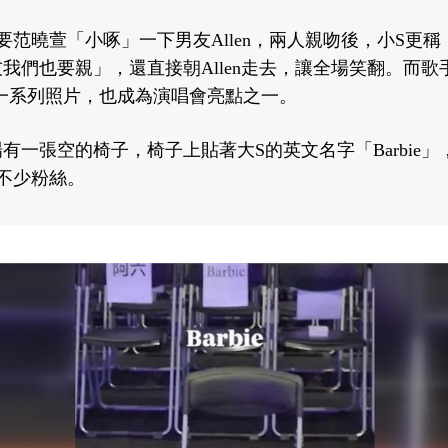
要范曉萱「小啄」一下男友Allen，兩人親吻後，小S更稱
我們也要親」，還直接朝Allen走去，讓全場笑翻。而
出一系列照片，也成為演唱會亮點之一。
有一張空的椅子，椅子上貼著大S的英文名字「Barbie
不少粉絲。