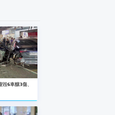
撞毀6車釀3傷、