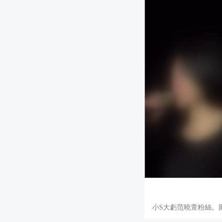
小S大虧范曉萱粉絲。圖／翻攝