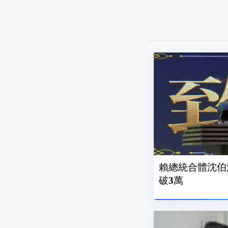
賴總統合體沈伯
破3萬