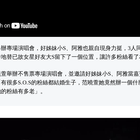
舉辦專場演唱會，好姊妹小S、阿雅也親自現身力挺，3人
特地替已故女星好友大S留下了一個位置，讓許多粉絲看了
曉萱舉辦不售票專場演唱會，並邀請好姊妹小S、阿雅當嘉
有很多S.O.S的粉絲都結婚生子，范曉萱她竟然辦一個
她的粉絲有多老」。