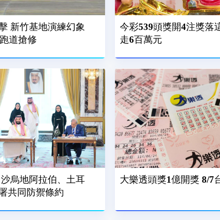
擊 新竹基地演練幻象
今彩539頭獎開4注獎落
、跑道搶修
走6百萬元
 沙烏地阿拉伯、土耳
大樂透頭獎1億開獎 8/
署共同防禦條約