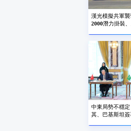
漢光模擬共軍襲
2000潛力掛裝
中東局勢不穩定
其、巴基斯坦簽