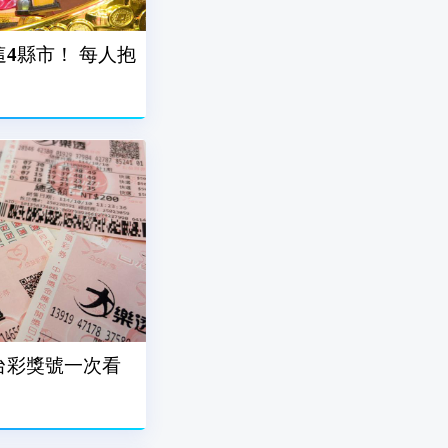
這4縣市！ 每人抱
7台彩獎號一次看