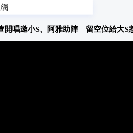
萱開唱邀小S、阿雅助陣 留空位給大S