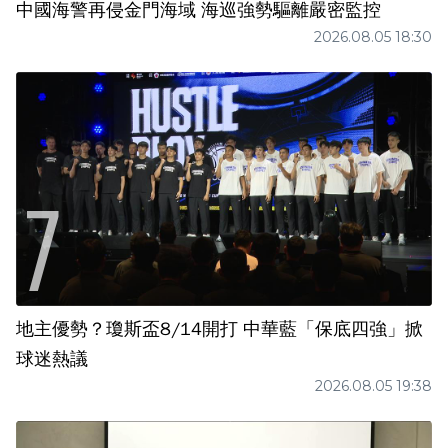
中國海警再侵金門海域 海巡強勢驅離嚴密監控
2026.08.05 18:30
地主優勢？瓊斯盃8/14開打 中華藍「保底四強」掀
球迷熱議
2026.08.05 19:38