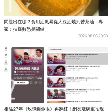
問題出在哪？食用油風暴從大豆油燒到苦茶油 專
家：抽樣數恐是關鍵
2026.08.05 20:50
相隔27年《玫瑰瞳鈴眼》再翻紅！網友敲碗重拍現