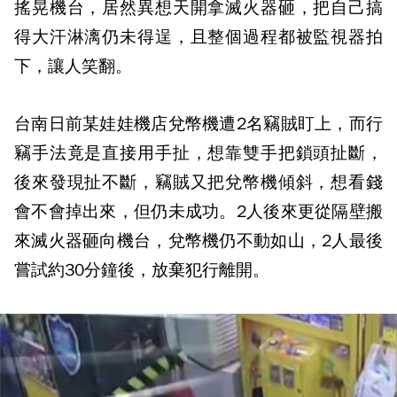
搖晃機台，居然異想天開拿滅火器砸，把自己搞
得大汗淋漓仍未得逞，且整個過程都被監視器拍
下，讓人笑翻。
台南日前某娃娃機店兌幣機遭2名竊賊盯上，而行
竊手法竟是直接用手扯，想靠雙手把鎖頭扯斷，
後來發現扯不斷，竊賊又把兌幣機傾斜，想看錢
會不會掉出來，但仍未成功。2人後來更從隔壁搬
來滅火器砸向機台，兌幣機仍不動如山，2人最後
嘗試約30分鐘後，放棄犯行離開。