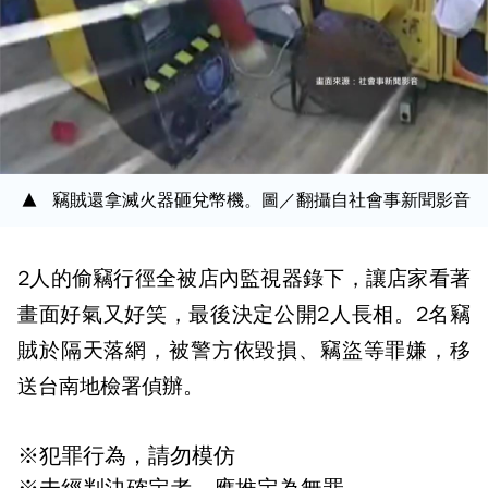
竊賊還拿滅火器砸兌幣機。圖／翻攝自社會事新聞影音
2人的偷竊行徑全被店內監視器錄下，讓店家看著
畫面好氣又好笑，最後決定公開2人長相。2名竊
賊於隔天落網，被警方依毀損、竊盜等罪嫌，移
送台南地檢署偵辦。
※犯罪行為，請勿模仿