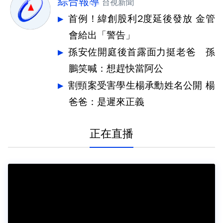
綜合報導
台視新聞
首例！緯創股利2度延後發放 金管
會給出「警告」
孫安佐開庭後首露面力挺老爸 孫
鵬笑喊：想趕快當阿公
割頸案受害學生楊承勳姓名公開 楊
爸爸：是遲來正義
正在直播