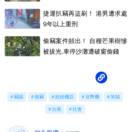
請死亡宣告
捷運扒竊再盜刷！ 港男遭求處
9年以上重刑
偷竊案件頻出！ 自種芒果樹慘
被拔光.車停沙灘遭破窗偷錢
竊賊
偷竊
娃娃機店
兌幣機
笨賊
台南
社會