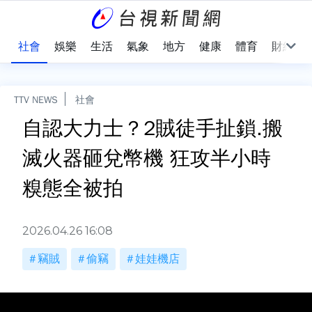
際
社會
娛樂
生活
氣象
地方
健康
體育
財經
TTV NEWS
社會
自認大力士？2賊徒手扯鎖.搬
滅火器砸兌幣機 狂攻半小時
糗態全被拍
2026.04.26 16:08
竊賊
偷竊
娃娃機店