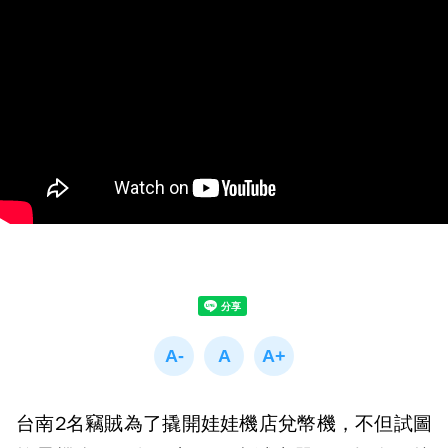
台南2名竊賊為了撬開娃娃機店兌幣機，不但試圖