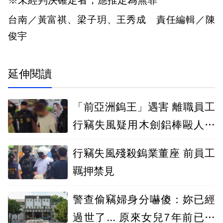
※未經判決確定者，應推定為無罪
台南／黃富祺、梁子玥、王秀成 責任編輯／陳
俊宇
延伸閱讀
「前亞洲鎢王」遇害 離職員工
行竊失風疑用木劍鋁棒毆人致
死
行竊失風殘殺鎢業董座 前員工
羈押禁見
警查偷竊婦身分嚇傻：妳已經
過世了... 原來女兒7年前已聲