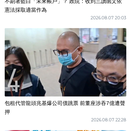
不副署藍白「未來帳戶」？ 政院：收到三讀函文依
憲法採取適當作為
2026.08.07 20:03
包租代管龍頭兆基爆公司債跳票 前董座涉吞7億遭聲
押
2026.08.07 22:28