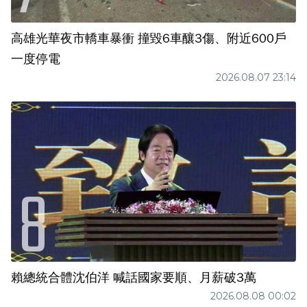
高雄光華夜市轎車暴衝 撞毀6車釀3傷、附近600戶
一度停電
2026.08.07 23:14
賴總統合體沈伯洋 喊話國家要順、月薪破3萬
2026.08.08 00:02