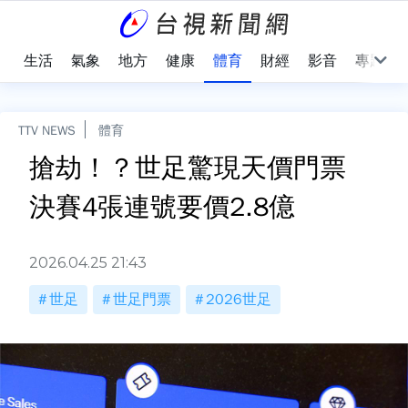
樂
生活
氣象
地方
健康
體育
財經
影音
專題
TTV NEWS
體育
搶劫！？世足驚現天價門票
決賽4張連號要價2.8億
2026.04.25 21:43
世足
世足門票
2026世足