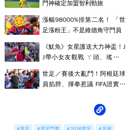
門神確定加盟智利勁旅
漲幅98000%排第二名！ 「世
足漲粉王」不是維德角守門員
《魷魚》女星護送大力神盃！J
J帶小女友觀戰 ㄚ頭、瑤瑤現
場「起乩」
世足／賽後大亂鬥！阿根廷球
員掐脖、揮拳惹議 FIFA證實將
介入調查
世足
世足門票
2026世足
足球