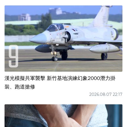
漢光模擬共軍襲擊 新竹基地演練幻象2000潛力掛
裝、跑道搶修
2026.08.07 22:17