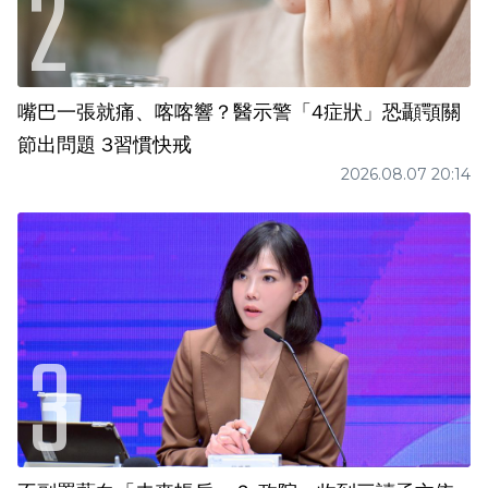
嘴巴一張就痛、喀喀響？醫示警「4症狀」恐顳顎關
節出問題 3習慣快戒
2026.08.07 20:14