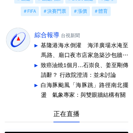
FIFA
決賽門票
漲價
體育
綜合報導
台視新聞
基隆港海水倒灌 海洋廣場水淹至
馬路、廟口夜市店家急築沙包牆擋
水
致癌油燒1個月...石崇良、姜至剛傳
請辭？ 行政院澄清：並未討論
白海豚颱風「海豚跳」路徑南北擺
盪 氣象專家：與雙眼牆結構有關
正在直播