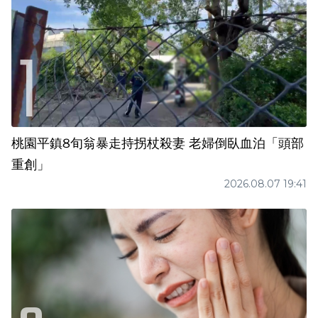
桃園平鎮8旬翁暴走持拐杖殺妻 老婦倒臥血泊「頭部
重創」
2026.08.07 19:41