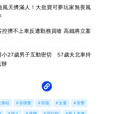
颱風天擠滿人！大批寶可夢玩家無畏風
夢
客控擠不上車反遭勤務員嗆 高鐵將立案
與小27歲男子互動密切 57歲夫北車持
送辦
北車站
菲律賓
菲籍
女童
攻擊
警
踹人
逮捕
現行犯
殺人未遂