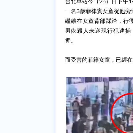
台北車站今（25）日下午1
一名3歲菲律賓女童從他旁
繼續在女童背部踩踏，行
男依殺人未遂現行犯逮捕
押。
而受害的菲籍女童，已經在