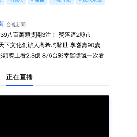
聞
台視新聞
539八百萬頭獎開3注！ 獎落這2縣市
‧天下文化創辦人高希均辭世 享耆壽90歲
彩頭獎上看2.3億 8/6台彩幸運獎號一次看
正在直播