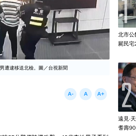
北市公
屍民宅
男遭逮移送北檢。圖／台視新聞
遠見‧
耆壽9