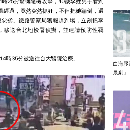
4時25分驚傳隨機攻擊，40歲李姓男子看到
邊經過，竟然突然抓狂，不但把她踹倒，還
徑惡劣。鐵路警察局獲報趕到場，立刻把李
，移送台北地檢署偵辦，並建請預防性羈
14時35分被送往台大醫院治療。
白海豚
最劇」