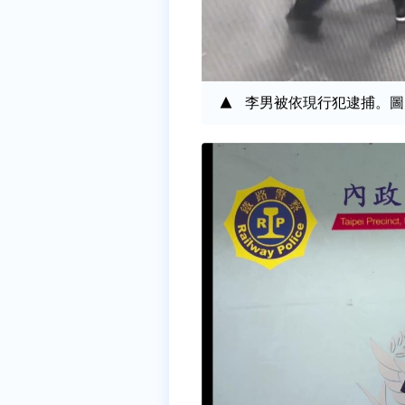
李男被依現行犯逮捕。圖