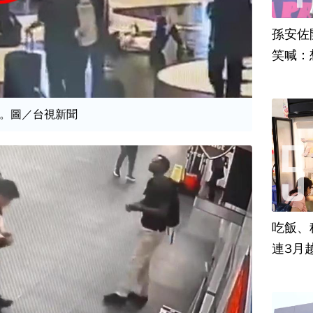
孫安佐
笑喊：
。圖／台視新聞
吃飯、租
連3月