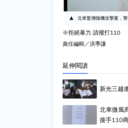
北車驚傳隨機攻擊案，警
※拒絕暴力 請撥打110
責任編輯／洪季謙
延伸閱讀
新光三越
北車微風
接手110