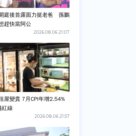
開庭後首露面力挺老爸 孫鵬
想趕快當阿公
2026.08.06 21:07
屋變貴 7月CPI年增2.54%
越紅線
2026.08.06 21:57