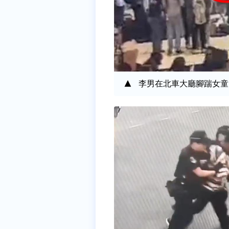
李男在北車大廳腳踹女童