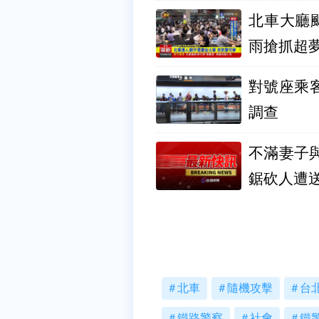
北車大廳
雨搶抓超
對號座乘
調查
不滿妻子
鋸砍人遭
北車
隨機攻擊
台
鐵路警察
社會
鐵