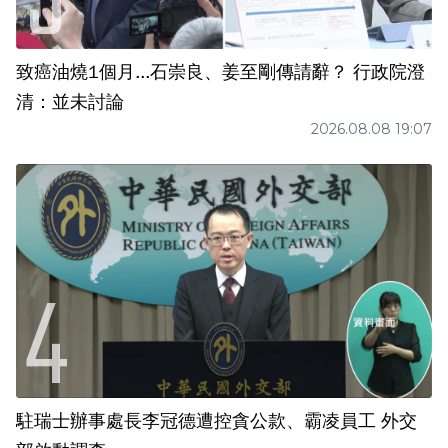
致癌油燒1個月...石崇良、姜至剛傳請辭？ 行政院澄
清：並未討論
2026.08.08 19:07
駐瑞士辦事處長李冠德遭控貪公款、霸凌員工 外交