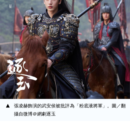
張凌赫飾演的武安侯被批評為「粉底液將軍」。圖／翻
攝自微博＠網劇逐玉