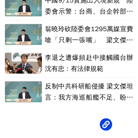
中國9/15實施出入境新規 陸
委會示警：台商、台企幹部風
險高
翁曉玲砍陸委會1295萬媒宣費
嗆「只剩一張嘴」 梁文傑：
很看得起我
李退之遭爆頻赴中接觸國台辦
沈有忠：有法律規範
反制中共科研船侵擾 梁文傑坦
言：我方海巡船艦不足、盼支
持預算