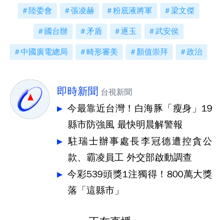
陸委會
張凌赫
粉底液將軍
梁文傑
國台辦
矛盾
逐玉
武安侯
中國廣電總局
畸形審美
顏值崇拜
政治
即時新聞
台視新聞
今最靠近台灣！白海豚「瘦身」19
縣市防強風 最快明晨解警報
駐瑞士辦事處長李冠德遭控貪公
款、霸凌員工 外交部啟動調查
今彩539頭獎1注獨得！800萬大獎
落「這縣市」