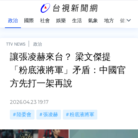
點
政治
國際
社會
娛樂
生活
氣象
地方
健康
TTV NEWS
政治
讓張凌赫來台？ 梁文傑提
「粉底液將軍」矛盾：中國官
方先打一架再說
2026.04.23 19:17
陸委會
張凌赫
粉底液將軍