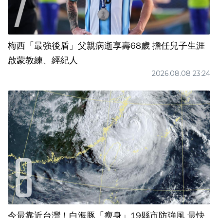
梅西「最強後盾」父親病逝享壽68歲 擔任兒子生涯
啟蒙教練、經紀人
2026.08.08 23:24
今最靠近台灣！白海豚「瘦身」19縣市防強風 最快