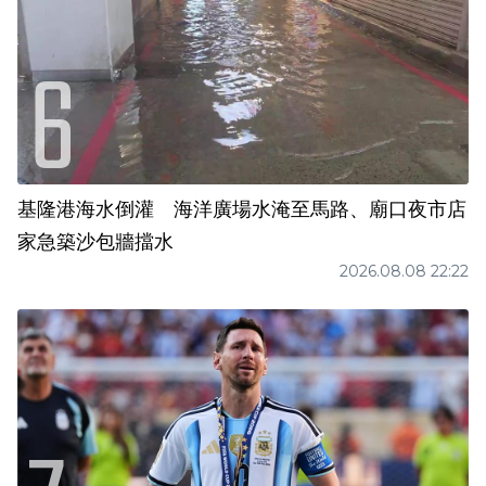
基隆港海水倒灌 海洋廣場水淹至馬路、廟口夜市店
家急築沙包牆擋水
2026.08.08 22:22