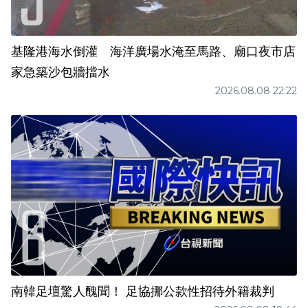
基隆港海水倒灌 海洋廣場水淹至馬路、廟口夜市店
家急築沙包牆擋水
2026.08.08 22:22
南韓足壇驚人醜聞！ 足協挪公款性招待外籍裁判