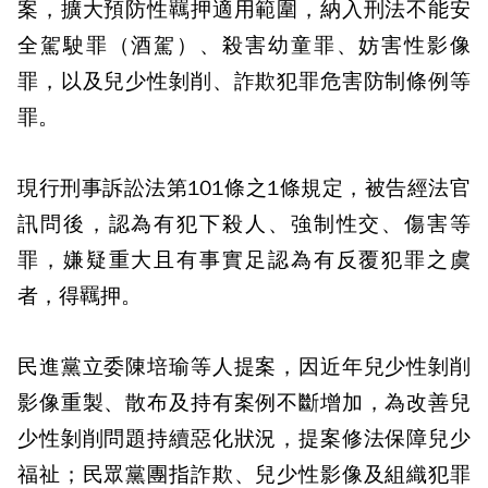
案，擴大預防性羈押適用範圍，納入刑法不能安
全駕駛罪（酒駕）、殺害幼童罪、妨害性影像
罪，以及兒少性剝削、詐欺犯罪危害防制條例等
罪。
現行刑事訴訟法第101條之1條規定，被告經法官
訊問後，認為有犯下殺人、強制性交、傷害等
罪，嫌疑重大且有事實足認為有反覆犯罪之虞
者，得羈押。
民進黨立委陳培瑜等人提案，因近年兒少性剝削
影像重製、散布及持有案例不斷增加，為改善兒
少性剝削問題持續惡化狀況，提案修法保障兒少
福祉；民眾黨團指詐欺、兒少性影像及組織犯罪