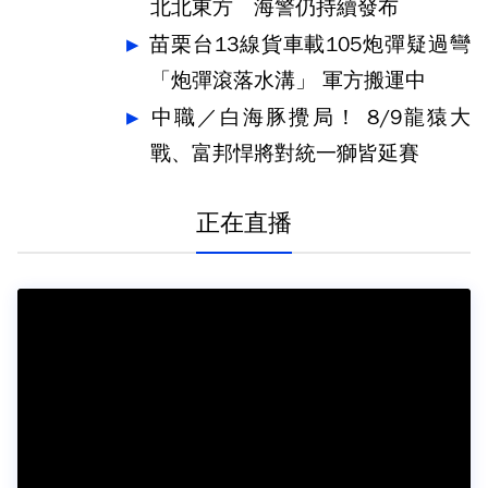
北北東方 海警仍持續發布
苗栗台13線貨車載105炮彈疑過彎
「炮彈滾落水溝」 軍方搬運中
中職／白海豚攪局！ 8/9龍猿大
戰、富邦悍將對統一獅皆延賽
正在直播