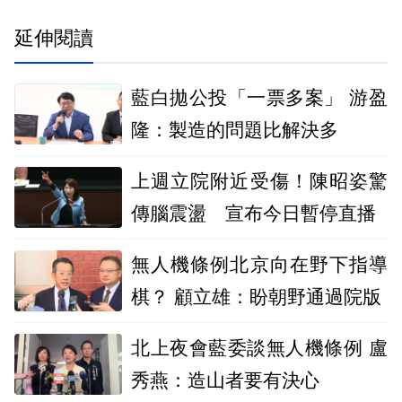
延伸閱讀
藍白拋公投「一票多案」 游盈
隆：製造的問題比解決多
上週立院附近受傷！陳昭姿驚
傳腦震盪 宣布今日暫停直播
無人機條例北京向在野下指導
棋？ 顧立雄：盼朝野通過院版
北上夜會藍委談無人機條例 盧
秀燕：造山者要有決心