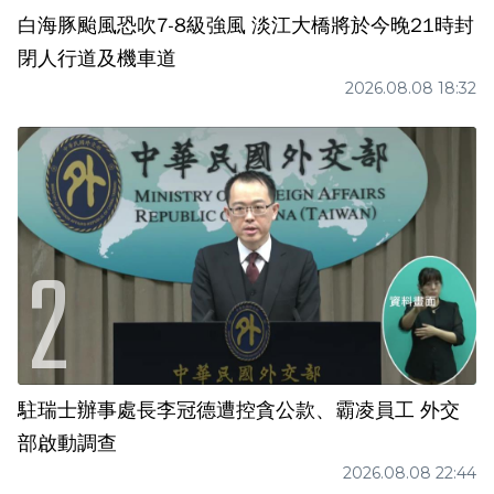
白海豚颱風恐吹7-8級強風 淡江大橋將於今晚21時封
閉人行道及機車道
2026.08.08 18:32
駐瑞士辦事處長李冠德遭控貪公款、霸凌員工 外交
部啟動調查
2026.08.08 22:44