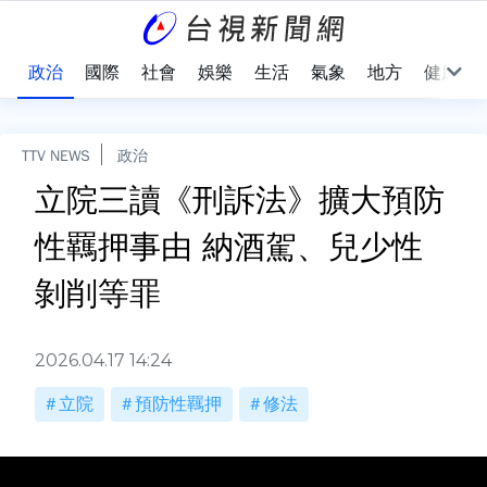
點
政治
國際
社會
娛樂
生活
氣象
地方
健康
TTV NEWS
政治
立院三讀《刑訴法》擴大預防
性羈押事由 納酒駕、兒少性
剝削等罪
2026.04.17 14:24
立院
預防性羈押
修法