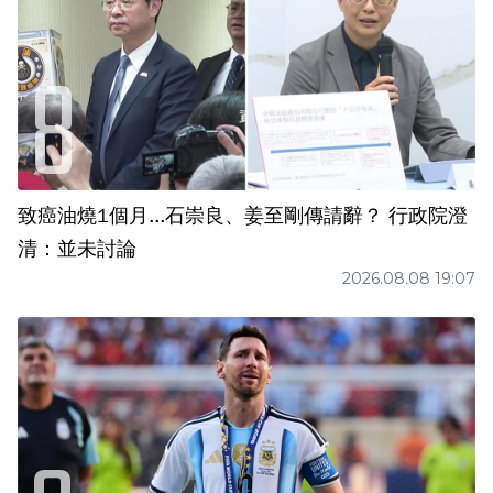
致癌油燒1個月...石崇良、姜至剛傳請辭？ 行政院澄
清：並未討論
2026.08.08 19:07