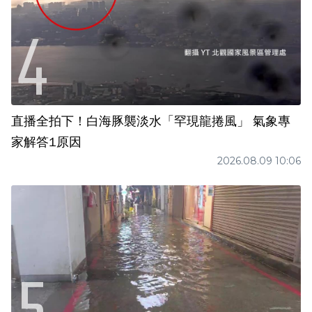
直播全拍下！白海豚襲淡水「罕現龍捲風」 氣象專
家解答1原因
2026.08.09 10:06