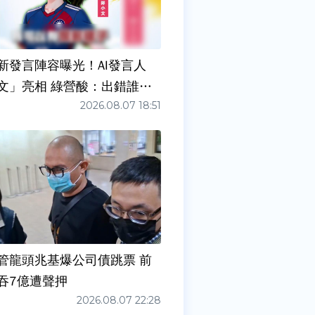
新發言陣容曝光！AI發言人
文」亮相 綠營酸：出錯誰負
2026.08.07 18:51
管龍頭兆基爆公司債跳票 前
吞7億遭聲押
2026.08.07 22:28