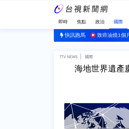
即時
焦點
政治
國際
車道
「海豚跳」路徑南北擺盪 氣象專家：與雙眼牆結構有
快訊跑馬
致癌油燒1個
TTV NEWS
國際
海地世界遺產