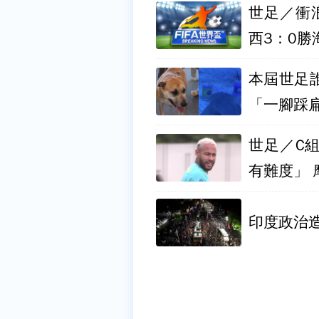
世足／衝浪啦
西3：0勝
本屆世足
「一腳踩
世足／C
有難度」 
印度政治造