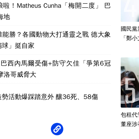
！Matheus Cunha「梅開二度」 巴
海地
國民黨
誰能勝？各國動物大打通靈之戰 德大象
「鄭小
扁球」挺自家
責
組巴西內馬爾受傷+防守欠佳「爭第6冠
摩洛哥威脅大
勢活動爆踩踏意外 釀36死、58傷
包租代
董座涉