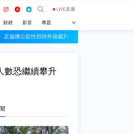
LIVE直播
財經
影音
專題
！ 足協挪公款性招待外籍裁判
風力預測達標！ 連江
人數恐繼續攀升
聞