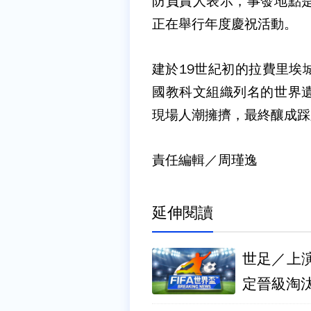
防負責人表示，事發地點
正在舉行年度慶祝活動。
建於19世紀初的拉費里埃
國教科文組織列名的世界
現場人潮擁擠，最終釀成踩
責任編輯／周瑾逸
延伸閱讀
世足／上
定晉級淘