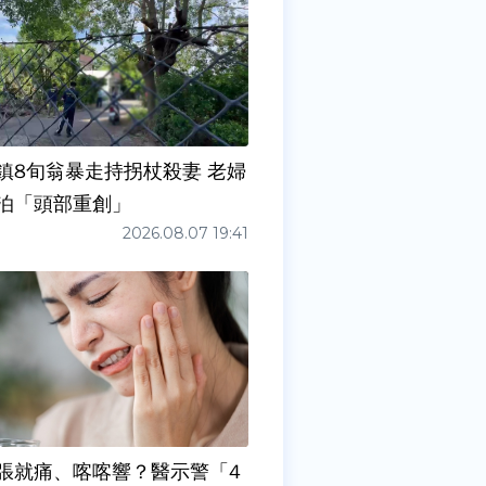
鎮8旬翁暴走持拐杖殺妻 老婦
泊「頭部重創」
2026.08.07 19:41
張就痛、喀喀響？醫示警「4