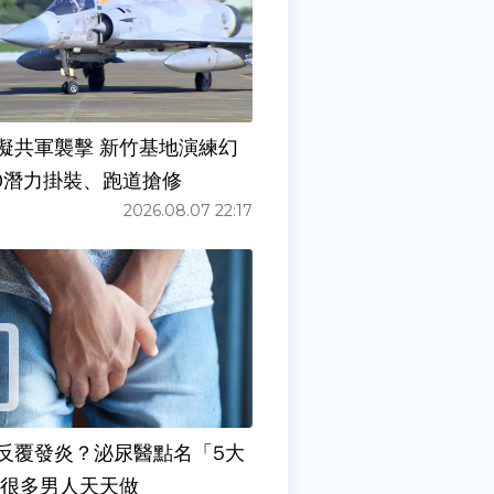
擬共軍襲擊 新竹基地演練幻
00潛力掛裝、跑道搶修
2026.08.07 22:17
反覆發炎？泌尿醫點名「5大
原因」 很多男人天天做