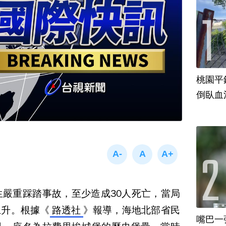
桃園平
倒臥血
生嚴重踩踏事故，至少造成30人死亡，當局
上升。根據《
路透社
》報導，海地北部省民
嘴巴一