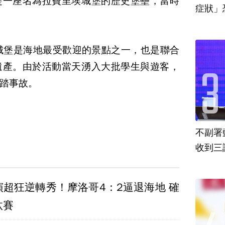
是一座名為拉費里埃城堡的歷史堡壘，當時
城堡是海地最受歡迎的景點之一，也是聯合
遺產。由於活動當天湧入大批學生與遊客，
踏事故。
不副署
收到三
演超狂逆轉秀！摩洛哥4：2逼退海地 確
汰賽