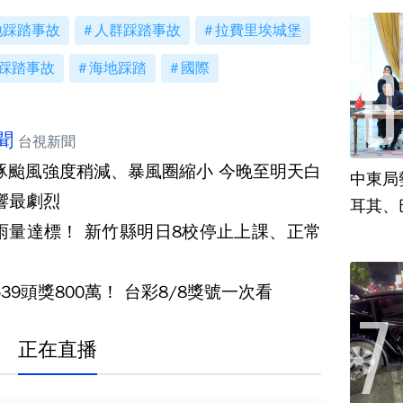
地踩踏事故
人群踩踏事故
拉費里埃城堡
踩踏事故
海地踩踏
國際
聞
台視新聞
豚颱風強度稍減、暴風圈縮小 今晚至明天白
中東局
響最劇烈
耳其、
雨量達標！ 新竹縣明日8校停止上課、正常
39頭獎800萬！ 台彩8/8獎號一次看
正在直播