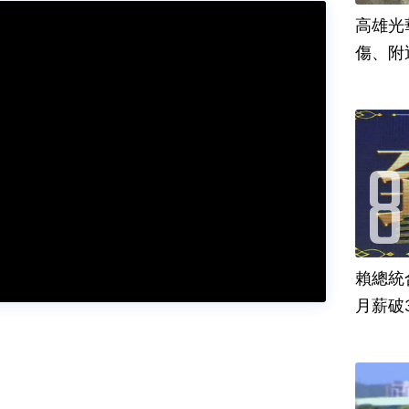
高雄光
傷、附
賴總統
月薪破