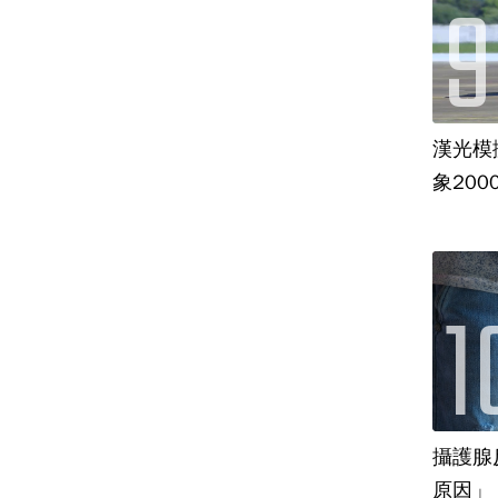
漢光模
象20
攝護腺