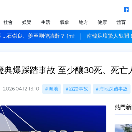
社會
娛樂
生活
氣象
地方
健康
體育
關
月...石崇良、姜至剛傳請辭？ 行政院澄清：並未討論
南韓足壇驚人醜聞
慶典爆踩踏事故 至少釀30死、死亡
2026.04.12 13:10
海地
踩踏事故
海地踩踏事故
熱門新