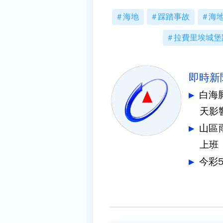
海地
踩踏事故
海
拉費里埃城堡
即時新
白海
天影
山區
上班
今彩5