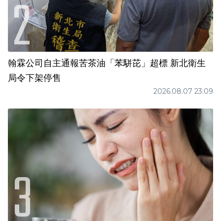
翰霖公司自主通報苦茶油「苯駢芘」超標 新北衛生
局令下架停售
2026.08.07 23:09