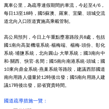
萬車公里，為疏導連假期間的車流，今起至4/6，
每日13至18時，國5
蘇澳、羅東、宜蘭、頭城
交流
道北向入口匝道實施高乘載管制。
高公局預判，今日上午重點壅塞路段共8處，包括
國1南向高架機場系統-楊梅端、楊梅-頭份、彰化
系統-埔鹽系統，北向圓山-大華系統；國3南向中
和-關西、快官-名間；國5南向南港系統-頭城；國
10東向鼎金系統-燕巢系統等路段，建議西部國道
南向用路人儘量於12時後出發；國5南向用路人建
議17時後出發，節省寶貴時間。
國道疏導措施一覽：