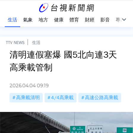
樂
生活
氣象
地方
健康
體育
財經
影音
專題
TTV NEWS
生活
清明連假塞爆 國5北向連3天
高乘載管制
2026.04.04 09:19
高乘載清明
4/4高乘載
高速公路高乘載