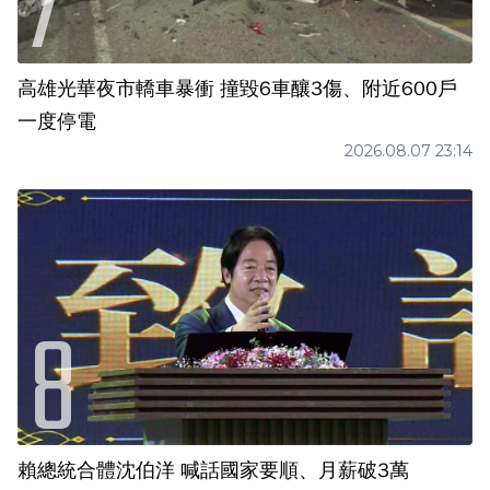
高雄光華夜市轎車暴衝 撞毀6車釀3傷、附近600戶
一度停電
2026.08.07 23:14
賴總統合體沈伯洋 喊話國家要順、月薪破3萬