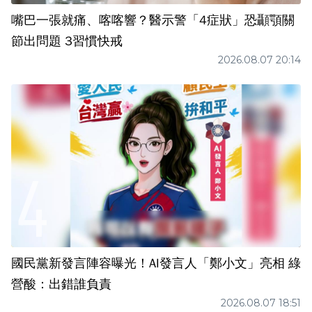
嘴巴一張就痛、喀喀響？醫示警「4症狀」恐顳顎關
節出問題 3習慣快戒
2026.08.07 20:14
國民黨新發言陣容曝光！AI發言人「鄭小文」亮相 綠
營酸：出錯誰負責
2026.08.07 18:51