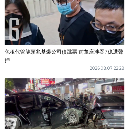
包租代管龍頭兆基爆公司債跳票 前董座涉吞7億遭聲
押
2026.08.07 22:28