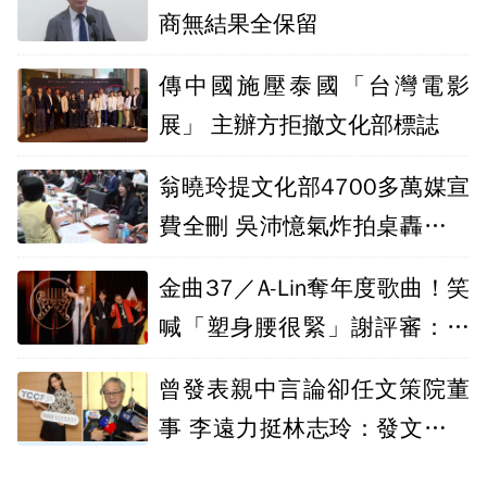
商無結果全保留
傳中國施壓泰國「台灣電影
展」 主辦方拒撤文化部標誌
翁曉玲提文化部4700多萬媒宣
費全刪 吳沛憶氣炸拍桌轟「整
天鬧事」
金曲37／A-Lin奪年度歌曲！笑
喊「塑身腰很緊」謝評審：眼
光是對的
曾發表親中言論卻任文策院董
事 李遠力挺林志玲：發文可能
被控制