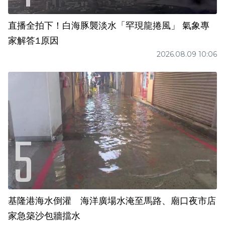
直播全拍下！白海豚襲淡水「罕現龍捲風」 氣象專
家解答1原因
2026.08.09 10:06
基隆港海水倒灌 海洋廣場水淹至馬路、廟口夜市店
家急築沙包牆擋水