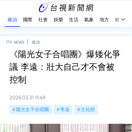
點
政治
國際
社會
娛樂
生活
氣象
地方
健康
TTV NEWS
政治
《陽光女子合唱團》爆矮化爭
議 李遠：壯大自己才不會被
控制
2026.03.31 11:49
陽光女子合唱團
李遠
文化部