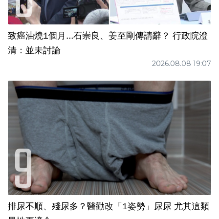
致癌油燒1個月...石崇良、姜至剛傳請辭？ 行政院澄
清：並未討論
2026.08.08 19:07
排尿不順、殘尿多？醫勸改「1姿勢」尿尿 尤其這類