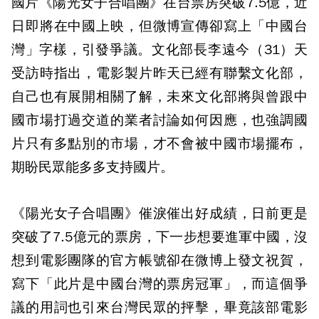
國片《陽光女子合唱團》在台票房突破7.5億，近
日即將在中國上映，但微博宣傳卻寫上「中國台
灣」字樣，引發爭議。文化部長李遠今（31）天
受訪時指出，電影製片昨天已經有聯繫文化部，
自己也有展開相關了解，未來文化部將與曾跟中
國市場打過交道的業者討論如何因應，也強調國
片只有多點別的市場，才不會被中國市場擺布，
期盼民眾能多多支持國片。
《陽光女子合唱團》催淚催出好成績，日前更是
突破了7.5億元的票房，下一步想要進軍中國，沒
想到電影團隊的官方帳號卻在微博上發文祝賀，
寫下「此片是中國台灣的票房冠軍」，而這個爭
議的用詞也引來台灣民眾的抨擊，畢竟該部電影