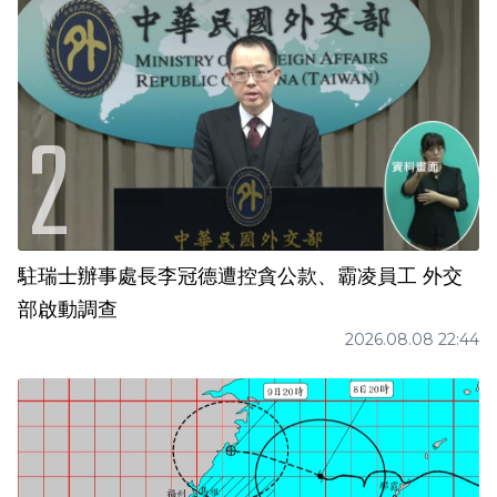
駐瑞士辦事處長李冠德遭控貪公款、霸凌員工 外交
部啟動調查
2026.08.08 22:44