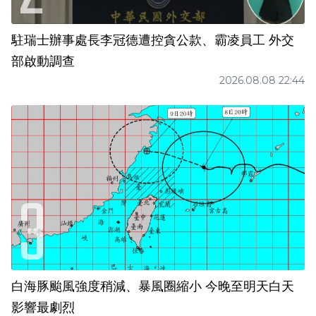
駐瑞士辦事處長李冠德遭控貪公款、霸凌員工 外交
部啟動調查
2026.08.08 22:44
白海豚颱風強度稍減、暴風圈縮小 今晚至明天白天
影響最劇烈