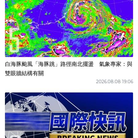
白海豚颱風「海豚跳」路徑南北擺盪 氣象專家：與
雙眼牆結構有關
2026.08.08 19:06