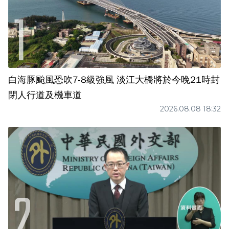
白海豚颱風恐吹7-8級強風 淡江大橋將於今晚21時封
閉人行道及機車道
2026.08.08 18:32