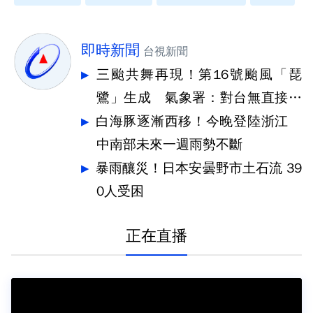
即時新聞
台視新聞
三颱共舞再現！第16號颱風「琵
鷺」生成 氣象署：對台無直接影
響
白海豚逐漸西移！今晚登陸浙江
中南部未來一週雨勢不斷
暴雨釀災！日本安曇野市土石流 39
0人受困
正在直播