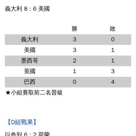
義大利 8：6 美國
勝
敗
義大利
3
0
美國
3
1
墨西哥
2
1
英國
1
3
巴西
0
4
★小組賽取前二名晉級
【D組戰果】
以色列 6：2 荷蘭