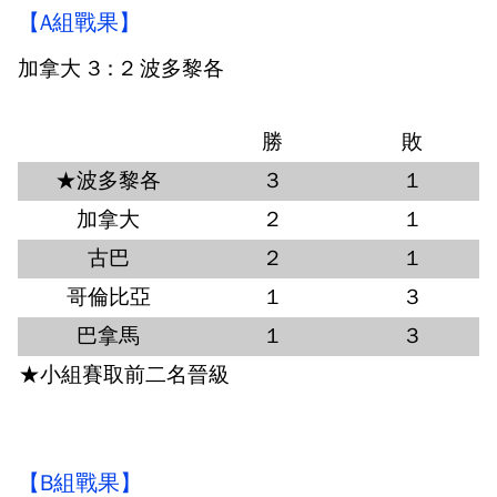
【A組戰果】
加拿大 3：2 波多黎各
勝
敗
★波多黎各
3
1
加拿大
2
1
古巴
2
1
哥倫比亞
1
3
巴拿馬
1
3
★小組賽取前二名晉級
【B組戰果】