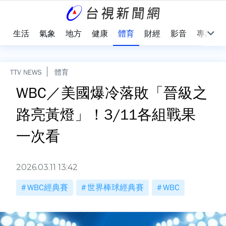
樂
生活
氣象
地方
健康
體育
財經
影音
專題
TTV NEWS
體育
WBC／美國爆冷落敗「晉級之
路亮黃燈」！3/11各組戰果
一次看
2026.03.11 13:42
WBC經典賽
世界棒球經典賽
WBC