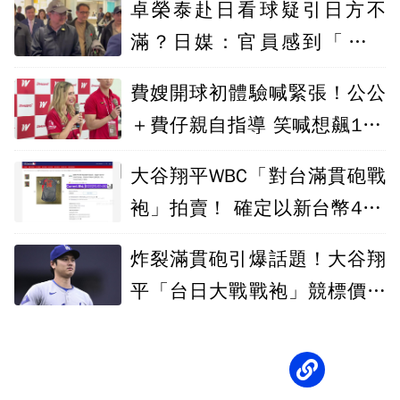
卓榮泰赴日看球疑引日方不
滿？日媒：官員感到「被背
叛」
費嫂開球初體驗喊緊張！公公
＋費仔親自指導 笑喊想飆145
公里
大谷翔平WBC「對台滿貫砲戰
袍」拍賣！ 確定以新台幣480
0萬落槌
炸裂滿貫砲引爆話題！大谷翔
平「台日大戰戰袍」競標價飆
破640萬