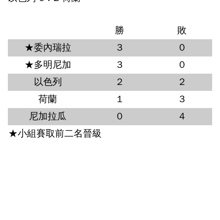
勝
敗
★委內瑞拉
3
0
★多明尼加
3
0
以色列
2
2
荷蘭
1
3
尼加拉瓜
0
4
★小組賽取前二名晉級