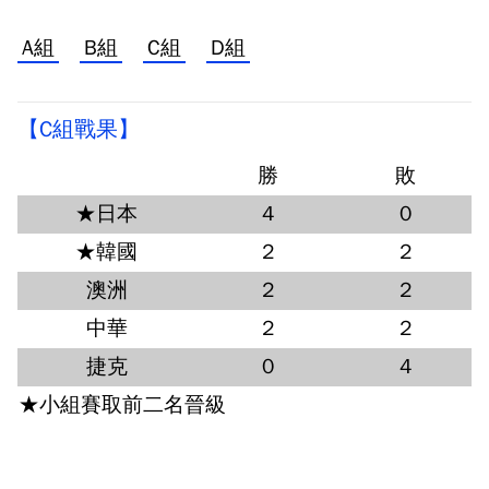
A組
B組
C組
D組
【C組戰果】
勝
敗
★日本
4
0
★韓國
2
2
澳洲
2
2
中華
2
2
捷克
0
4
★小組賽取前二名晉級