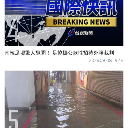
南韓足壇驚人醜聞！ 足協挪公款性招待外籍裁判
2026.08.08 19:44