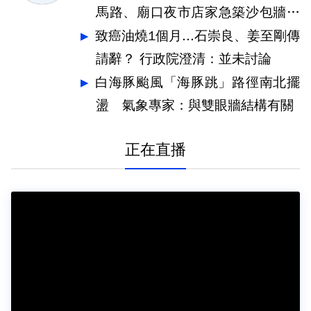
馬路、廟口夜市店家急築沙包牆擋
水
致癌油燒1個月...石崇良、姜至剛傳
請辭？ 行政院澄清：並未討論
白海豚颱風「海豚跳」路徑南北擺
盪 氣象專家：與雙眼牆結構有關
正在直播