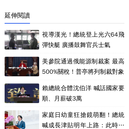
延伸閱讀
視導漢光！總統登上光六64飛
彈快艇 廣播鼓舞官兵士氣
美參院通過俄能源制裁案 最高
500%關稅！普亭將列制裁對象
賴總統合體沈伯洋 喊話國家要
順、月薪破3萬
家庭日幼童狂搶鏡萌翻！總統
喊成長津貼明年上路：此時不