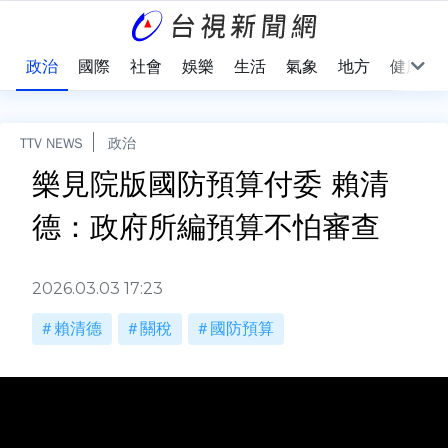
點
政治
國際
社會
娛樂
生活
氣象
地方
健康
TTV NEWS
政治
樂見院版國防預算付委 賴清
德：政府所編預算不怕審查
2026.03.03 17:23
賴清德
關稅
國防預算