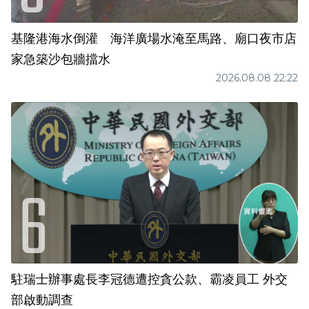
基隆港海水倒灌 海洋廣場水淹至馬路、廟口夜市店
家急築沙包牆擋水
2026.08.08 22:22
駐瑞士辦事處長李冠德遭控貪公款、霸凌員工 外交
部啟動調查