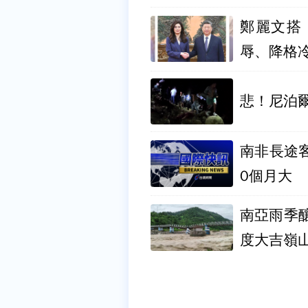
鄭麗文搭
辱、降格
悲！尼泊
南非長途客
0個月大
南亞雨季
度大吉嶺