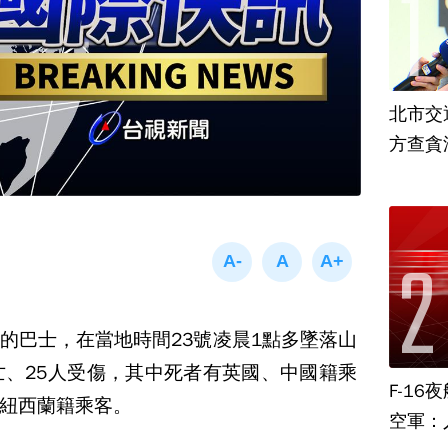
北市交
方查貪
的巴士，在當地時間23號凌晨1點多墜落山
亡、25人受傷，其中死者有英國、中國籍乘
F-1
紐西蘭籍乘客。
空軍：