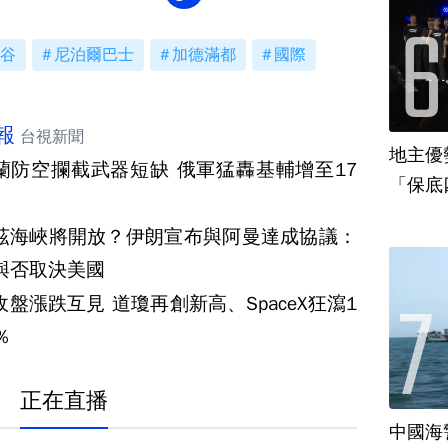
谷
尼泊爾巴士
加德滿都
國際
報
台視新聞
地主優
蘭防空攔截武器短缺 俄軍猛轟基輔增至17
「保底
茲海峽將開放？伊朗宣布與阿曼達成協議：
與否取決美國
收盤漲跌互見 道瓊再創新高、SpaceX狂瀉1
％
正在直播
中國海