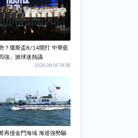
勢？瓊斯盃8/14開打 中華藍
四強」掀球迷熱議
2026.08.05 19:38
警再侵金門海域 海巡強勢驅