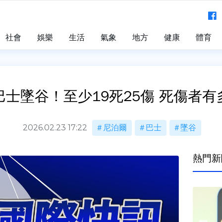
社會
娛樂
生活
氣象
地方
健康
體育
士墜谷！至少19死25傷 死傷者
2026.02.23 17:22
尼泊爾
巴士
墜谷
熱門新