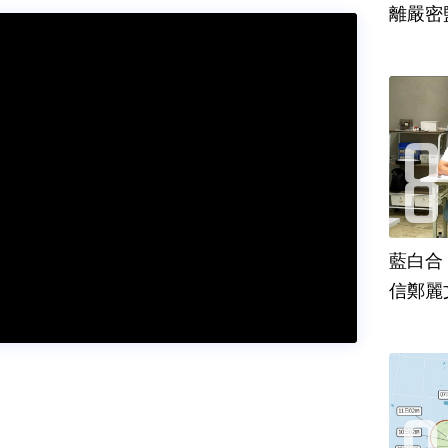
離嚴密
藍白合
信鄭麗