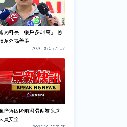
通局科長「帳戶多64萬」 檢
瀆意外揭善舉
2026.08.05 21:07
6夜航降落因降雨濕滑偏離跑道
人員安全