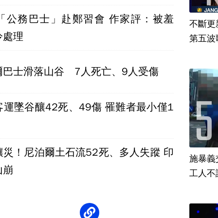
「公務巴士」赴鄭習會 作家評：被羞
不斷更新
冷處理
第五波歌
爾巴士滑落山谷 7人死亡、9人受傷
運墜谷釀42死、49傷 罹難者最小僅1
釀災！尼泊爾土石流52死、多人失蹤 印
施暴義
山崩
工人不