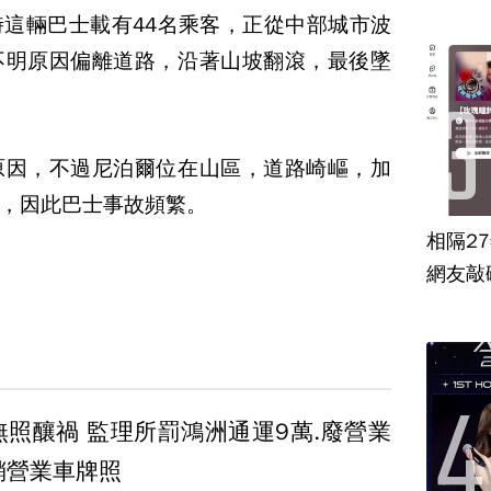
這輛巴士載有44名乘客，正從中部城市波
不明原因偏離道路，沿著山坡翻滾，最後墜
原因，不過尼泊爾位在山區，道路崎嶇，加
，因此巴士事故頻繁。
相隔2
網友敲
罰鴻洲通運9萬.廢營業
銷營業車牌照