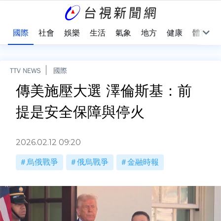
治
國際
社會
娛樂
生活
氣象
地方
健康
體育
TTV NEWS
國際
傳美施壓大選 澤倫斯基：前
提是安全保障與停火
2026.02.12 09:20
烏俄戰爭
俄烏戰爭
金融時報