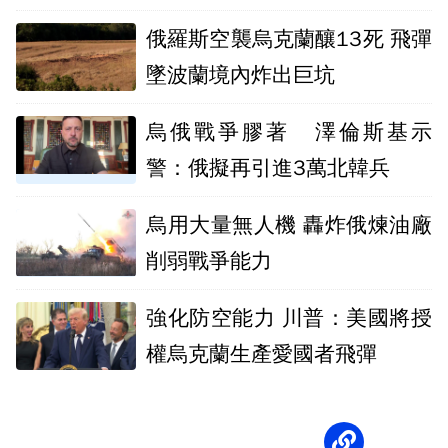
俄羅斯空襲烏克蘭釀13死 飛彈
墜波蘭境內炸出巨坑
烏俄戰爭膠著 澤倫斯基示
警：俄擬再引進3萬北韓兵
烏用大量無人機 轟炸俄煉油廠
削弱戰爭能力
強化防空能力 川普：美國將授
權烏克蘭生產愛國者飛彈