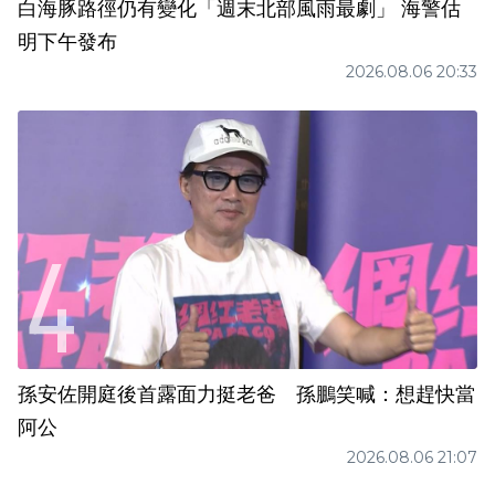
白海豚路徑仍有變化「週末北部風雨最劇」 海警估
明下午發布
2026.08.06 20:33
孫安佐開庭後首露面力挺老爸 孫鵬笑喊：想趕快當
阿公
2026.08.06 21:07