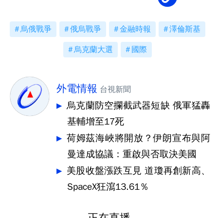
烏俄戰爭
俄烏戰爭
金融時報
澤倫斯基
烏克蘭大選
國際
外電情報
台視新聞
烏克蘭防空攔截武器短缺 俄軍猛轟
基輔增至17死
荷姆茲海峽將開放？伊朗宣布與阿
曼達成協議：重啟與否取決美國
美股收盤漲跌互見 道瓊再創新高、
SpaceX狂瀉13.61％
正在直播