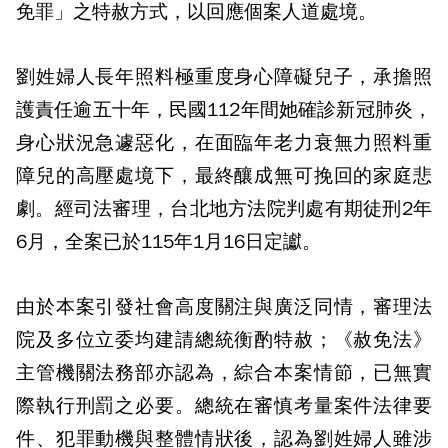
免罪」之特赦方式，以回應個案人道處境。
劉姓婦人長年照料極重度身心障礙兒子，承擔照
護責任逾五十年，民國112年間她確診新冠肺炎，
身心狀況急遽惡化，在面臨年老力衰無力照料重
障兒的高壓處境下，最終釀成無可挽回的家庭悲
劇。經司法審理，台北地方法院判處有期徒刑2年
6月，全案已於115年1月16日定讞。
由於本案引發社會高度關注與廣泛同情，審理法
院及多位立委均建請總統衡酌特赦；《赦免法》
主管機關法務部亦認為，綜合本案情節，已無實
際執行刑罰之必要。總統在審慎考量案件法律要
件、犯罪動機與整體情狀後，認為劉姓婦人雖涉