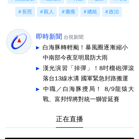
長照
殺人
癱瘓
總統
政治
即時新聞
台視新聞
白海豚轉輕颱！暴風圈逐漸縮小
中南部今夜至明晨防大雨
漢光演習「掉彈」！8吋榴砲彈滾
落台13線水溝 國軍緊急封路搬運
中職／白海豚攪局！ 8/9龍猿大
戰、富邦悍將對統一獅皆延賽
正在直播