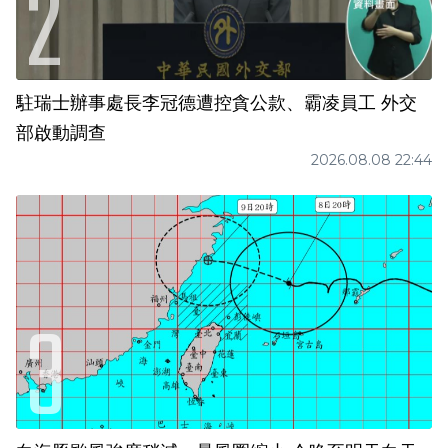
駐瑞士辦事處長李冠德遭控貪公款、霸凌員工 外交
部啟動調查
2026.08.08 22:44