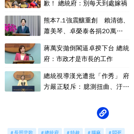
歉！ 總統府：別每天到處嫁禍
熊本7.1強震釀重創 賴清德、
蕭美琴、卓榮泰各捐20萬元賑
災
蔣萬安拋倒閣逼卓揆下台 總統
府：市政才是市長的工作
總統視導漢光遭批「作秀」 府
方嚴正駁斥：臆測扭曲、汙名
化國軍
長照悲歌
總統府
特赦
腦麻
悶死