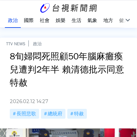
點
政治
國際
社會
娛樂
生活
氣象
地方
健康
TTV NEWS
政治
8旬婦悶死照顧50年腦麻癱瘓
兒遭判2年半 賴清德批示同意
特赦
2026.02.12 14:27
長照悲歌
總統府
特赦