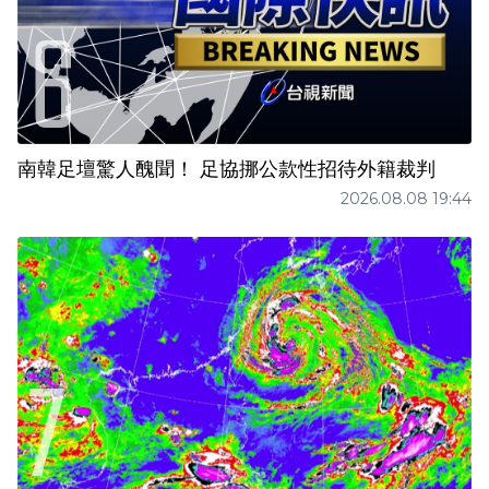
南韓足壇驚人醜聞！ 足協挪公款性招待外籍裁判
2026.08.08 19:44