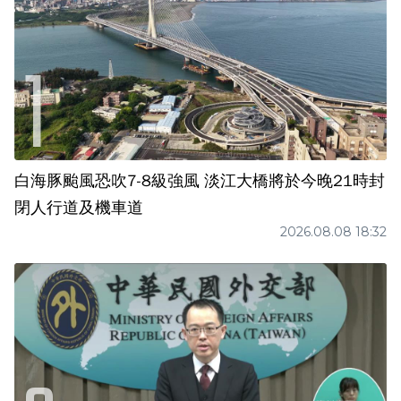
白海豚颱風恐吹7-8級強風 淡江大橋將於今晚21時封
閉人行道及機車道
2026.08.08 18:32