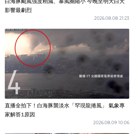
白海豚颱風強度稍減、暴風圈縮小 今晚至明天白天
影響最劇烈
2026.08.08 21:23
直播全拍下！白海豚襲淡水「罕現龍捲風」 氣象專
家解答1原因
2026.08.09 10:06