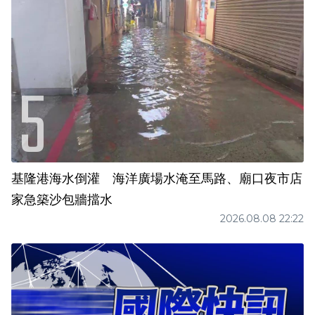
基隆港海水倒灌 海洋廣場水淹至馬路、廟口夜市店
家急築沙包牆擋水
2026.08.08 22:22