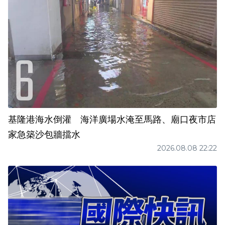
基隆港海水倒灌 海洋廣場水淹至馬路、廟口夜市店
家急築沙包牆擋水
2026.08.08 22:22