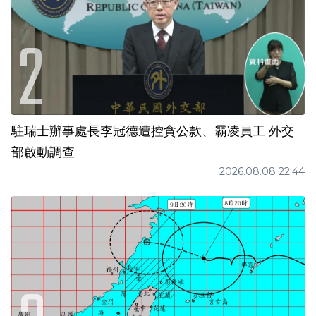
駐瑞士辦事處長李冠德遭控貪公款、霸凌員工 外交
部啟動調查
2026.08.08 22:44