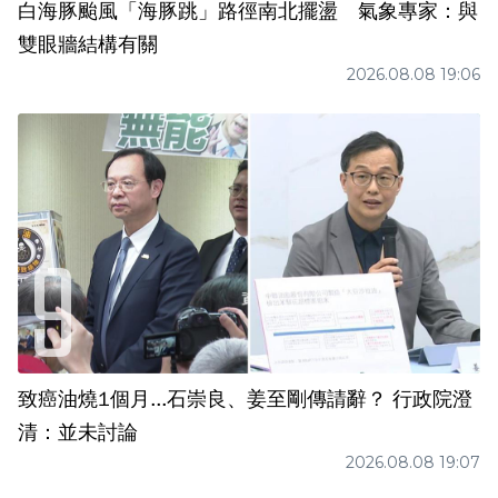
白海豚颱風「海豚跳」路徑南北擺盪 氣象專家：與
雙眼牆結構有關
2026.08.08 19:06
致癌油燒1個月...石崇良、姜至剛傳請辭？ 行政院澄
清：並未討論
2026.08.08 19:07