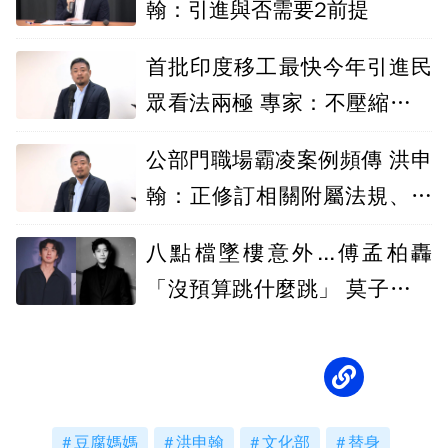
翰：引進與否需要2前提
首批印度移工最快今年引進民
眾看法兩極 專家：不壓縮本國
勞工機會
公部門職場霸凌案例頻傳 洪申
翰：正修訂相關附屬法規、盼
年中上路
八點檔墜樓意外...傅孟柏轟
「沒預算跳什麼跳」 莫子儀：
劇組要負責
豆腐媽媽
洪申翰
文化部
替身