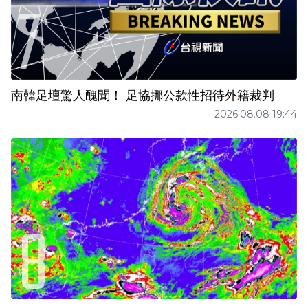
南韓足壇驚人醜聞！ 足協挪公款性招待外籍裁判
2026.08.08 19:44