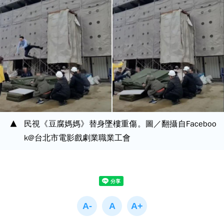
民視《豆腐媽媽》替身墜樓重傷。圖／翻攝自Faceboo
k@台北市電影戲劇業職業工會