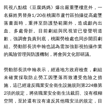
民視八點檔《豆腐媽媽》爆出嚴重墜樓意外，一
名蘇姓男替身1/20在桃園市蘆竹區拍攝從高處墜
落畫面時，重摔至防護墊範圍外，造成顱內出
血、多處骨折。目前劇組與民視皆已發聲明道
歉，強調會負責到底，桃園勞檢處也同步開罰劇
組。勞動部長洪申翰也認為需加強影視拍攝作業
的風險管理與防護機制，將會與文化部研議。
勞動部長洪申翰表示，經過地方政府檢查，劇組
未確實採取防止勞工因墜落而致遭受危險之措
施，這已經違反職業安全衛生設施規則第224條第
2項的規定，將依職業安全衛生法裁罰、沒有模糊
空間，至於還有沒有違反其他職安法的規定，目