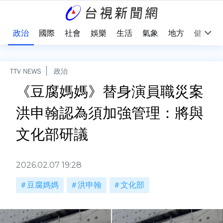
點
政治
國際
社會
娛樂
生活
氣象
地方
健康
TTV NEWS
政治
《豆腐媽媽》替身演員職災案
洪申翰認為須加強管理：將與
文化部研議
2026.02.07 19:28
豆腐媽媽
洪申翰
文化部