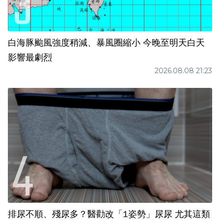
白海豚颱風強度稍減、暴風圈縮小 今晚至明天白天
影響最劇烈
2026.08.08 21:23
排尿不順、殘尿多？醫勸改「1姿勢」尿尿 尤其這類