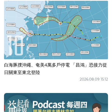
白海豚撲沖繩、奄美4萬多戶停電 「昌鴻」恐接力從
日關東至東北登陸
2026.08.09 15:12