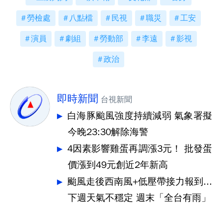
勞檢處
八點檔
民視
職災
工安
演員
劇組
勞動部
李遠
影視
政治
即時新聞
台視新聞
白海豚颱風強度持續減弱 氣象署擬
今晚23:30解除海警
4因素影響雞蛋再調漲3元！ 批發蛋
價漲到49元創近2年新高
颱風走後西南風+低壓帶接力報到...
下週天氣不穩定 週末「全台有雨」