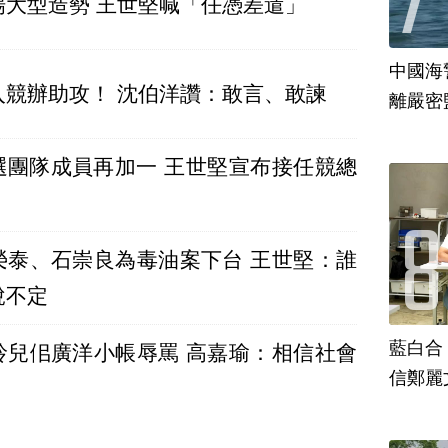
場大型造勢 王世堅喊「任憑差遣」
中國海
入競辦助攻！ 沈伯洋讚：敢言、敢諫
離嚴密
員再加一 王世堅宣布接任競總
榮泰、石崇良為毒油案下台 王世堅：誰
說不定
藍白合
玲兒佀廣洋小帳辱罵 高嘉瑜：相信社會
信鄭麗