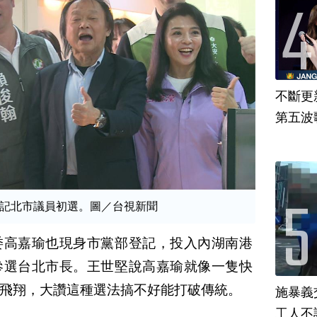
不斷更新
第五波歌
記北市議員初選。圖／台視新聞
委高嘉瑜也現身市黨部登記，投入內湖南港
參選台北市長。王世堅說高嘉瑜就像一隻快
飛翔，大讚這種選法搞不好能打破傳統。
施暴義
工人不