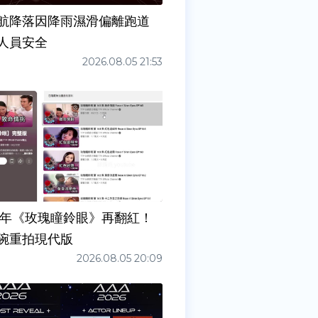
6夜航降落因降雨濕滑偏離跑道
人員安全
2026.08.05 21:53
7年《玫瑰瞳鈴眼》再翻紅！
碗重拍現代版
2026.08.05 20:09