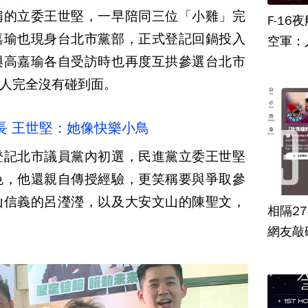
稱的立委王世堅，一早陪同三位「小雞」完
F-1
嘉瑜也現身台北市黨部，正式登記回鍋投入
空軍：
與高嘉瑜各自受訪時也再度互拱參選台北市
人完全沒有碰到面。
長 王世堅：她像快樂小鳥
登記北市議員黨內初選，民進黨立委王世堅
色，他還親自傳授經驗，更笑稱要與爭取參
山信義的呂瀅瀅，以及大安文山的陳聖文，
相隔2
網友敲