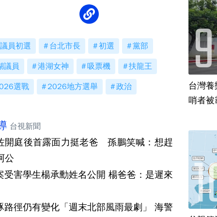
議員初選
台北市長
初選
黨部
湖議員
港湖女神
吸票機
扶龍王
台灣養
026選戰
2026地方選舉
政治
哨者被
導
台視新聞
佐開庭後首露面力挺老爸 孫鵬笑喊：想趕
阿公
案受害學生楊承勳姓名公開 楊爸爸：是遲來
豚路徑仍有變化「週末北部風雨最劇」 海警