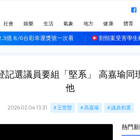
社會
娛樂
生活
氣象
地方
健康
體育
生楊承勳姓名公開 楊爸爸：是遲來正義
孫安佐開庭後首
登記選議員要組「堅系」 高嘉瑜同
他
2026.02.04 13:31
王世堅
高嘉瑜
議員初選
熱門新