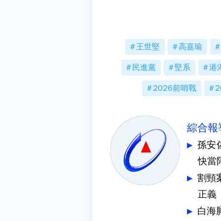
王世堅
高嘉瑜
民進黨
堅系
港
2026前哨戰
2
綜合報
孫安
快當
割頸
正義
白海