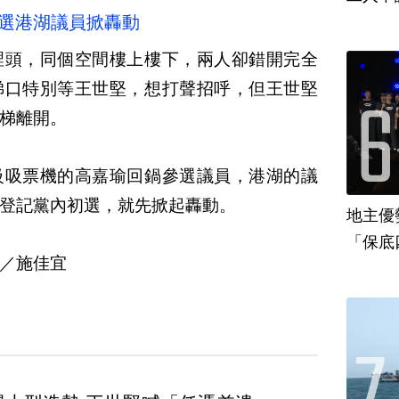
鍋選港湖議員掀轟動
裡頭，同個空間樓上樓下，兩人卻錯開完全
梯口特別等王世堅，想打聲招呼，但王世堅
梯離開。
級吸票機的高嘉瑜回鍋參選議員，港湖的議
登記黨內初選，就先掀起轟動。
地主優
「保底
／施佳宜