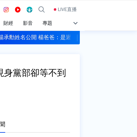
LIVE直播
財經
影音
專題
露面力挺老爸 孫鵬笑喊：想趕快當阿公
遠見‧天下文化創辦人
現身黨部卻等不到
聞