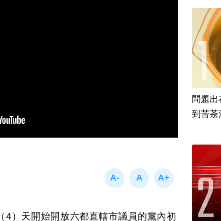
問題出
到苦茶
今（4）天開始開放六都直轄市議員的黨內初