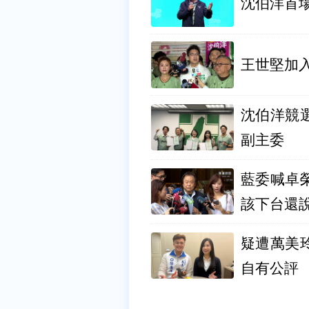
沈伯洋首
王世堅加
沈伯洋競選團隊成
副主委
藍委喊卓
該下台還
疑遭萬美
自有公評