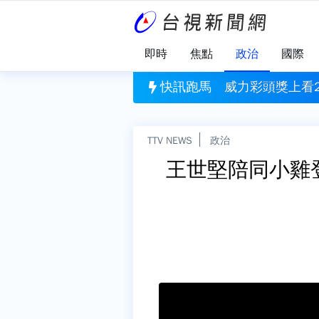
即時
焦點
政治
國際
2.3億 8/6台彩幸運獎號一次看
快訊跑馬
割頸案受害學
TTV NEWS
政治
王世堅陪同小雞