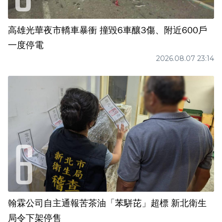
高雄光華夜市轎車暴衝 撞毀6車釀3傷、附近600戶
一度停電
2026.08.07 23:14
翰霖公司自主通報苦茶油「苯駢芘」超標 新北衛生
局令下架停售