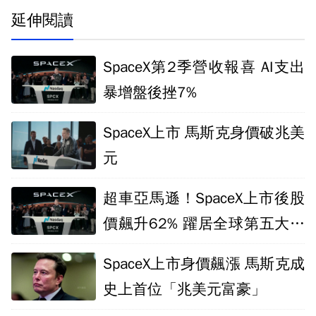
延伸閱讀
SpaceX第2季營收報喜 AI支出
暴增盤後挫7%
SpaceX上市 馬斯克身價破兆美
元
超車亞馬遜！SpaceX上市後股
價飆升62% 躍居全球第五大公
司
SpaceX上市身價飆漲 馬斯克成
史上首位「兆美元富豪」