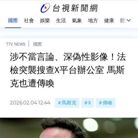
治
國際
社會
娛樂
生活
氣象
地方
健康
體育
TTV NEWS
國際
涉不當言論、深偽性影像！法
檢突襲搜查X平台辦公室 馬斯
克也遭傳喚
2026.02.04 12:44
馬斯克
X
傳喚