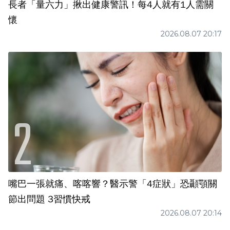
長者「量六力」揪出健康警訊！每4人就有1人需關
懷
2026.08.07 20:17
嘴巴一張就痛、喀喀響？醫示警「4症狀」恐顳顎關
節出問題 3習慣快戒
2026.08.07 20:14