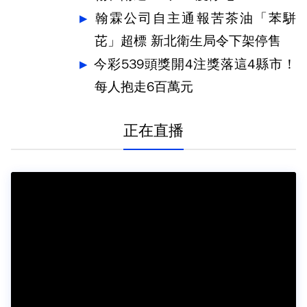
翰霖公司自主通報苦茶油「苯駢
芘」超標 新北衛生局令下架停售
今彩539頭獎開4注獎落這4縣市！
每人抱走6百萬元
正在直播