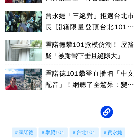
系統
賈永婕「三絕對」拒選台北市
長 開箱限量登頂台北101名
額！
霍諾德攀101掀模仿潮！ 屋簷
疑「被掰彎下垂且縫隙大」
霍諾德101攀登直播增「中文
配音」！網聽了全驚呆：變成
搞笑片啦
霍諾德
攀爬101
台北101
賈永婕