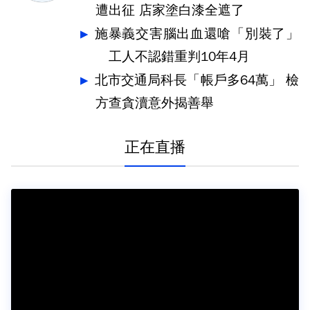
遭出征 店家塗白漆全遮了
施暴義交害腦出血還嗆「別裝了」
工人不認錯重判10年4月
北市交通局科長「帳戶多64萬」 檢
方查貪瀆意外揭善舉
正在直播