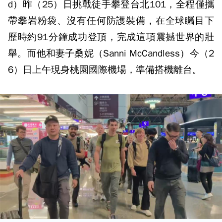
d）昨（25）日挑戰徒手攀登台北101，全程僅攜
帶攀岩粉袋、沒有任何防護裝備，在全球矚目下
歷時約91分鐘成功登頂，完成這項震撼世界的壯
舉。而他和妻子桑妮（Sanni McCandless）今（2
6）日上午現身桃園國際機場，準備搭機離台。