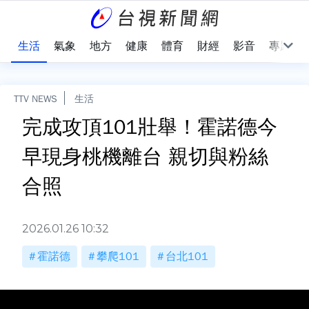
樂
生活
氣象
地方
健康
體育
財經
影音
專題
TTV NEWS
生活
完成攻頂101壯舉！霍諾德今
早現身桃機離台 親切與粉絲
合照
2026.01.26 10:32
霍諾德
攀爬101
台北101