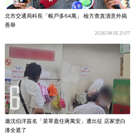
北市交通局科長「帳戶多64萬」 檢方查貪瀆意外揭
善舉
2026.08.05 21:07
邀沈伯洋簽名「菜單蓋住蔣萬安」遭出征 店家塗白
漆全遮了