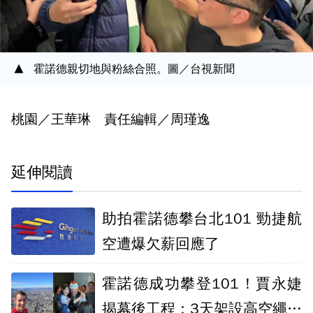
霍諾德親切地與粉絲合照。圖／台視新聞
桃園／王華琳 責任編輯／周瑾逸
延伸閱讀
助拍霍諾德攀台北101 勁捷航
空遭爆欠薪回應了
霍諾德成功攀登101！賈永婕
揭幕後工程：3天架設高空繩索