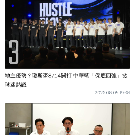
地主優勢？瓊斯盃8/14開打 中華藍「保底四強」掀
球迷熱議
2026.08.05 19:38