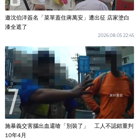
邀沈伯洋簽名「菜單蓋住蔣萬安」遭出征 店家塗白
漆全遮了
2026.08.05 22:45
施暴義交害腦出血還嗆「別裝了」 工人不認錯重判
10年4月