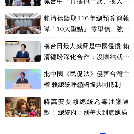
喊台中「再搖擺一次、換人換
黨做做看」
賴清德聽取116年總預算簡報
曝「10大重點」 零舉債、強化
國防與加薪
稱台日最大威脅是中國侵擾 賴
清德盼深化合作：沒團結就沒
自由
批中國《民促法》侵害台灣主
權 賴總統呼籲國際共同抵制
蔣萬安要賴總統為毒油案道
歉！ 總統府：別每天到處嫁禍