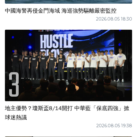
中國海警再侵金門海域 海巡強勢驅離嚴密監控
2026.08.05 18:30
地主優勢？瓊斯盃8/14開打 中華藍「保底四強」掀
球迷熱議
2026.08.05 19:38