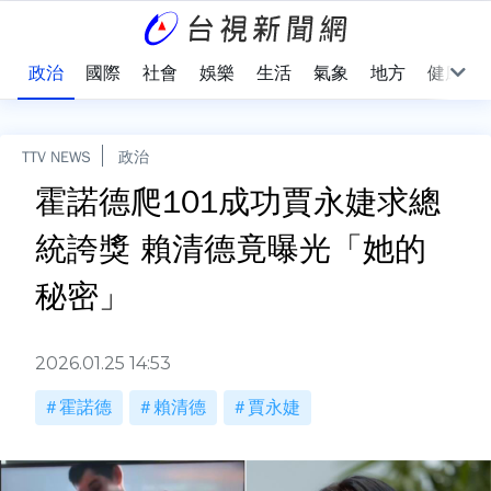
點
政治
國際
社會
娛樂
生活
氣象
地方
健康
TTV NEWS
政治
霍諾德爬101成功賈永婕求總
統誇獎 賴清德竟曝光「她的
秘密」
2026.01.25 14:53
霍諾德
賴清德
賈永婕