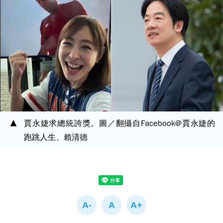
賈永婕求總統誇獎。圖／翻攝自Facebook@賈永婕的
跑跳人生、賴清德