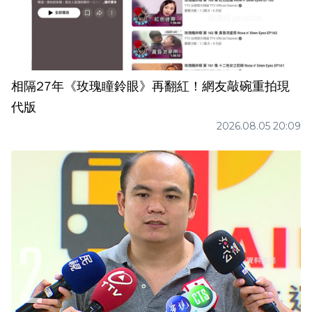
相隔27年《玫瑰瞳鈴眼》再翻紅！網友敲碗重拍現
代版
2026.08.05 20:09