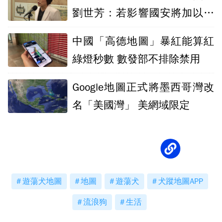
劉世芳：若影響國安將加以禁
絕
中國「高德地圖」暴紅能算紅
綠燈秒數 數發部不排除禁用
Google地圖正式將墨西哥灣改
名「美國灣」 美網域限定
遊蕩犬地圖
地圖
遊蕩犬
犬蹤地圖APP
流浪狗
生活