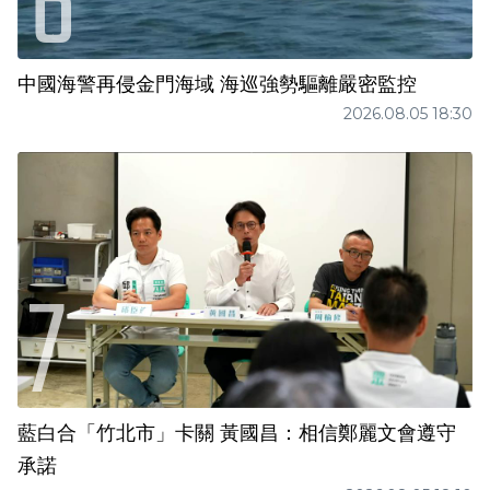
中國海警再侵金門海域 海巡強勢驅離嚴密監控
2026.08.05 18:30
藍白合「竹北市」卡關 黃國昌：相信鄭麗文會遵守
承諾