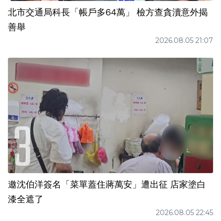
北市交通局科長「帳戶多64萬」 檢方查貪瀆意外揭
善舉
2026.08.05 21:07
邀沈伯洋簽名「菜單蓋住蔣萬安」遭出征 店家塗白
漆全遮了
2026.08.05 22:45