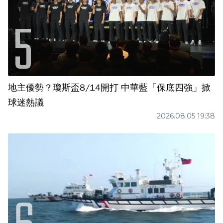
地主優勢？瓊斯盃8/14開打 中華藍「保底四強」掀
球迷熱議
2026.08.05 19:38