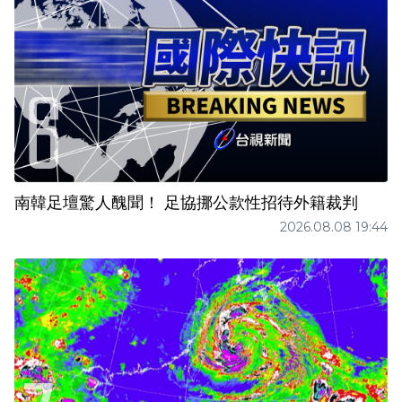
南韓足壇驚人醜聞！ 足協挪公款性招待外籍裁判
2026.08.08 19:44