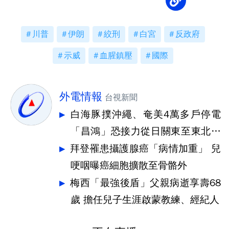
川普
伊朗
絞刑
白宮
反政府
示威
血腥鎮壓
國際
外電情報
台視新聞
白海豚撲沖繩、奄美4萬多戶停電
「昌鴻」恐接力從日關東至東北登
陸
拜登罹患攝護腺癌「病情加重」 兒
哽咽曝癌細胞擴散至骨骼外
梅西「最強後盾」父親病逝享壽68
歲 擔任兒子生涯啟蒙教練、經紀人