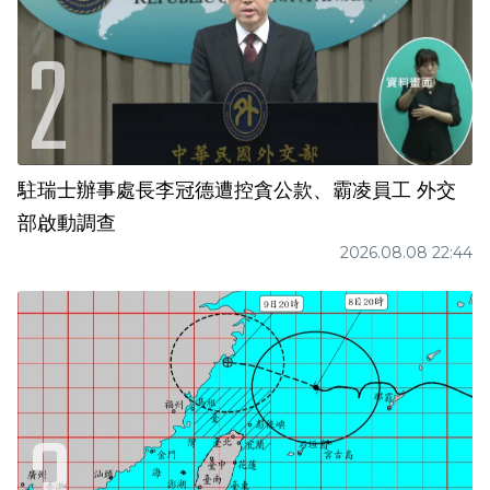
駐瑞士辦事處長李冠德遭控貪公款、霸凌員工 外交
部啟動調查
2026.08.08 22:44