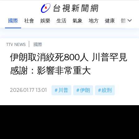
治
國際
社會
娛樂
生活
氣象
地方
健康
體育
TTV NEWS
國際
伊朗取消絞死800人 川普罕見
感謝：影響非常重大
2026.01.17 13:01
川普
伊朗
絞刑