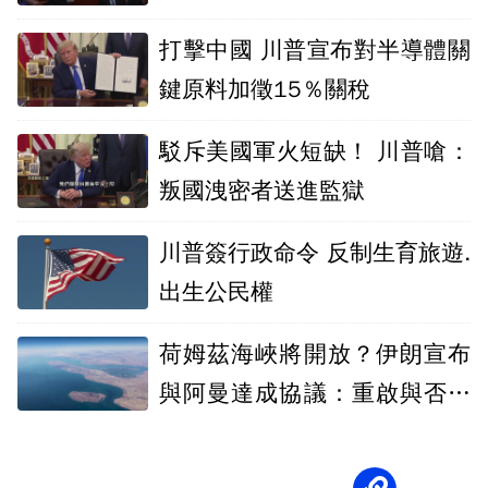
打擊中國 川普宣布對半導體關
鍵原料加徵15％關稅
駁斥美國軍火短缺！ 川普嗆：
叛國洩密者送進監獄
川普簽行政命令 反制生育旅遊.
出生公民權
荷姆茲海峽將開放？伊朗宣布
與阿曼達成協議：重啟與否取
決美國