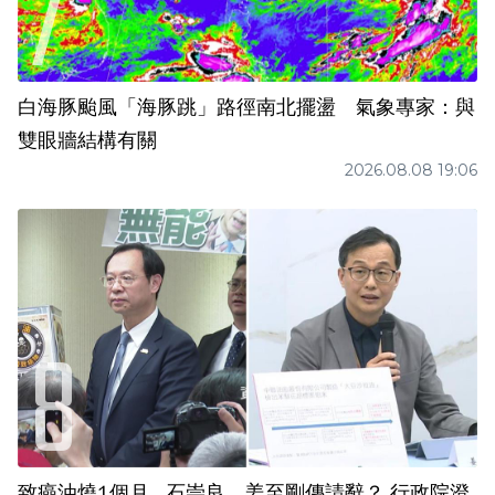
白海豚颱風「海豚跳」路徑南北擺盪 氣象專家：與
雙眼牆結構有關
2026.08.08 19:06
致癌油燒1個月...石崇良、姜至剛傳請辭？ 行政院澄