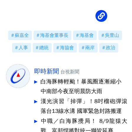
蘇嘉全
海基會董事長
海基會
吳豊山
人事
總統
海協會
兩岸
政治
即時新聞
台視新聞
白海豚轉輕颱！暴風圈逐漸縮小
中南部今夜至明晨防大雨
漢光演習「掉彈」！8吋榴砲彈滾
落台13線水溝 國軍緊急封路搬運
中職／白海豚攪局！ 8/9龍猿大
戰、富邦悍將對統一獅皆延賽