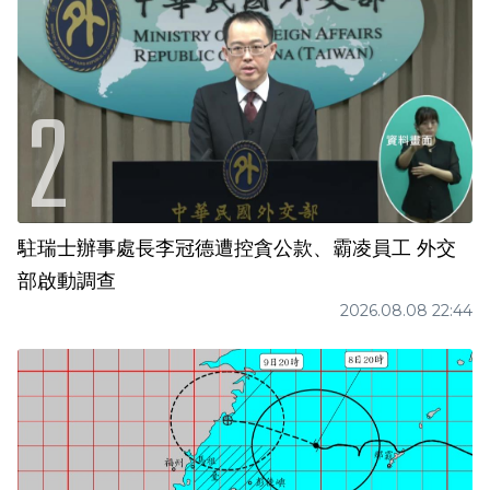
駐瑞士辦事處長李冠德遭控貪公款、霸凌員工 外交
部啟動調查
2026.08.08 22:44