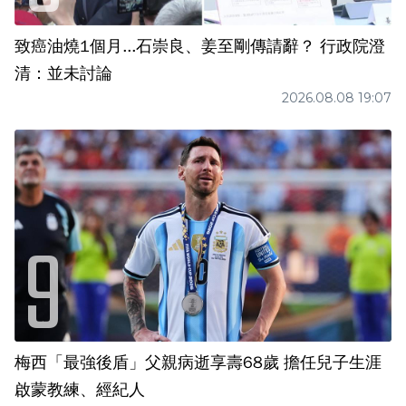
致癌油燒1個月...石崇良、姜至剛傳請辭？ 行政院澄
清：並未討論
2026.08.08 19:07
梅西「最強後盾」父親病逝享壽68歲 擔任兒子生涯
啟蒙教練、經紀人