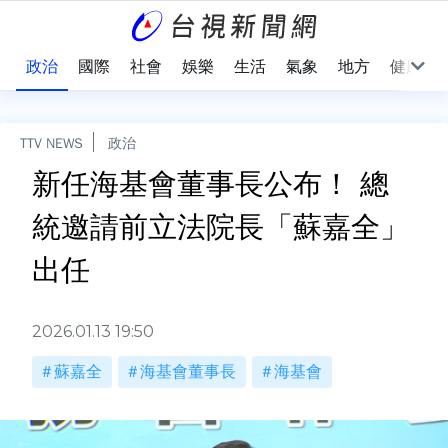
點
政治
國際
社會
娛樂
生活
氣象
地方
健康
TTV NEWS
政治
新任海基會董事長公布！ 總
統邀請前立法院長「蘇嘉全」
出任
2026.01.13 19:50
蘇嘉全
海基會董事長
海基會