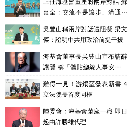
上任海基會董座盼兩岸對話 蘇
嘉全：交流不是讓步、溝通不
是退讓
吳豊山稱兩岸對話遭阻礙 梁文
傑：證明中共用政治前提干擾
海基會董事長吳豊山宣布請辭
讓賢 稱「體貼總統人事安排的
困難」
難得一見！游錫堃發表新書 4
立法院長首度同框
陸委會：海基會董座一職 即日
起由許勝雄代理