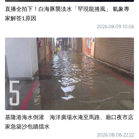
直播全拍下！白海豚襲淡水「罕現龍捲風」 氣象專
家解答1原因
2026.08.09 10:06
基隆港海水倒灌 海洋廣場水淹至馬路、廟口夜市店
家急築沙包牆擋水
2026.08.08 22:22