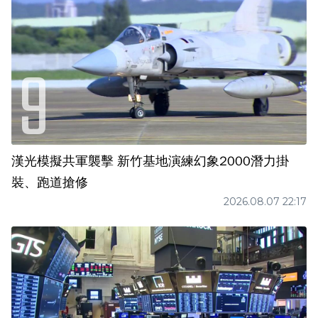
漢光模擬共軍襲擊 新竹基地演練幻象2000潛力掛
裝、跑道搶修
2026.08.07 22:17