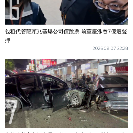
包租代管龍頭兆基爆公司債跳票 前董座涉吞7億遭聲
押
2026.08.07 22:28