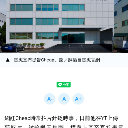
雷虎宣布提告Cheap。圖／翻攝自雷虎官網
網紅Cheap時常拍片針砭時事，日前他在YT上傳一
部影片，討論樂天集團，標題上甚至直接表示