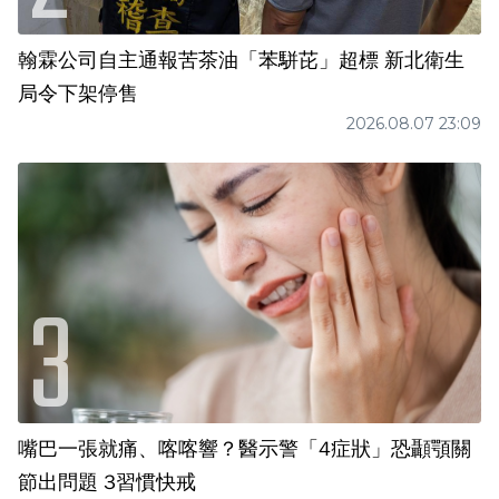
翰霖公司自主通報苦茶油「苯駢芘」超標 新北衛生
局令下架停售
2026.08.07 23:09
嘴巴一張就痛、喀喀響？醫示警「4症狀」恐顳顎關
節出問題 3習慣快戒