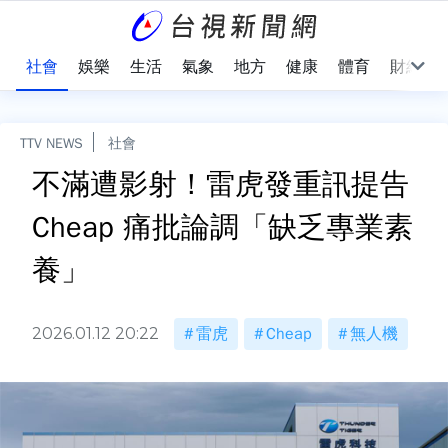
際
社會
娛樂
生活
氣象
地方
健康
體育
財經
TTV NEWS
社會
不滿遭影射！雷虎發重訊提告
Cheap 痛批論調「缺乏專業素
養」
2026.01.12 20:22
雷虎
Cheap
無人機