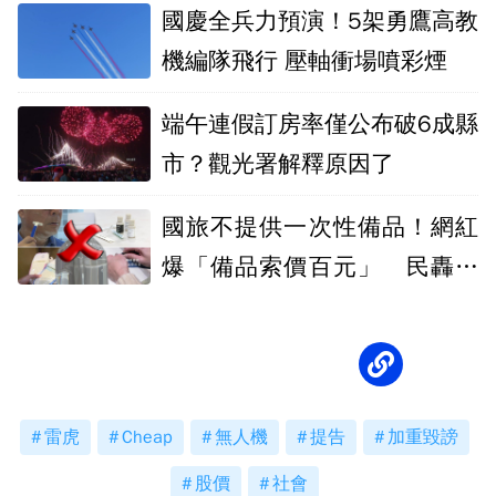
國慶全兵力預演！5架勇鷹高教
機編隊飛行 壓軸衝場噴彩煙
端午連假訂房率僅公布破6成縣
市？觀光署解釋原因了
國旅不提供一次性備品！網紅
爆「備品索價百元」 民轟變
相住宿漲價
雷虎
Cheap
無人機
提告
加重毀謗
股價
社會