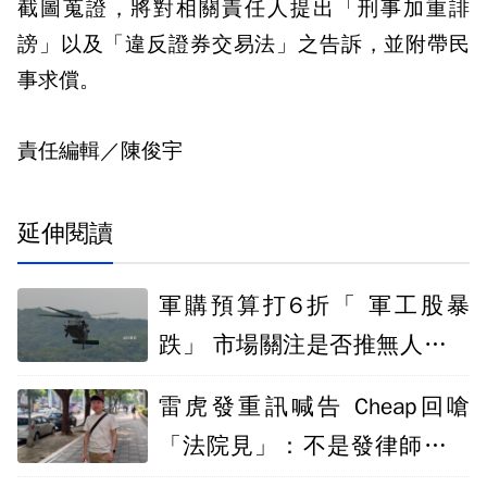
截圖蒐證，將對相關責任人提出「刑事加重誹
謗」以及「違反證券交易法」之告訴，並附帶民
事求償。
責任編輯／陳俊宇
延伸閱讀
軍購預算打6折「 軍工股暴
跌」 市場關注是否推無人機特
別條例
雷虎發重訊喊告 Cheap回嗆
「法院見」：不是發律師函就
能叫人閉嘴