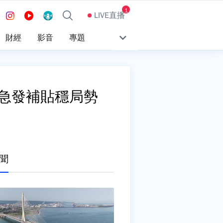
1
LIVE直播
財經
影音
專題
局急發補貼穩局勢
聞