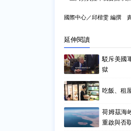
國際中心／邱楷雯 編撰 
延伸閱讀
駁斥美國
獄
吃飯、租屋
荷姆茲海
重啟與否