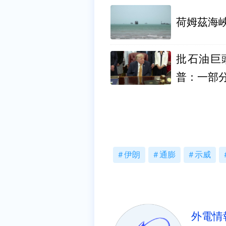
荷姆茲海
批石油巨
普：一部
伊朗
通膨
示威
外電情