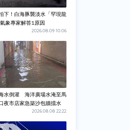
拍下！白海豚襲淡水「罕現龍
 氣象專家解答1原因
2026.08.09 10:06
海水倒灌 海洋廣場水淹至馬
口夜市店家急築沙包牆擋水
2026.08.08 22:22