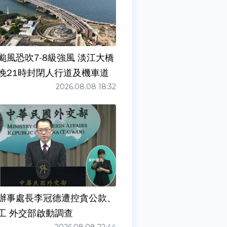
颱風恐吹7-8級強風 淡江大橋
晚21時封閉人行道及機車道
2026.08.08 18:32
辦事處長李冠德遭控貪公款、
工 外交部啟動調查