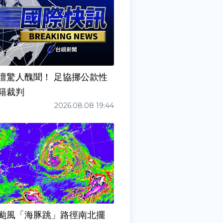
壇驚人醜聞！ 足協挪公款性
籍裁判
2026.08.08 19:44
颱風「海豚跳」路徑南北擺