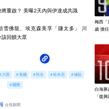
峽將重啟？ 美曝2天內與伊達成共識
梅西「
頭雪佛龍、埃克森美孚「賺太多」 川
歲 擔
分該回饋大眾
川普
美國
民生
哈米尼
補貼
國際
白海豚
「復興
報
台視新聞