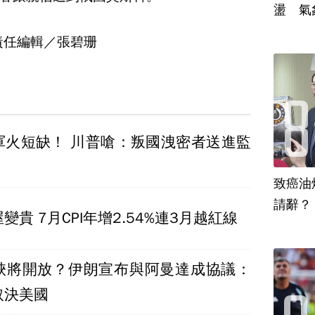
盪 氣
責任編輯／張碧珊
軍火短缺！ 川普嗆：叛國洩密者送進監
致癌油
變貴 7月CPI年增2.54%連3月越紅線
峽將開放？伊朗宣布與阿曼達成協議：
取決美國