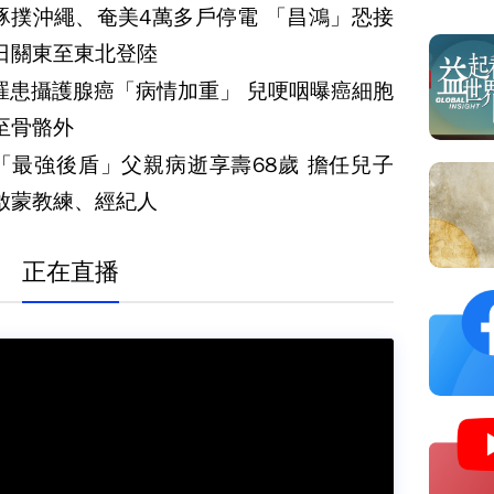
豚撲沖繩、奄美4萬多戶停電 「昌鴻」恐接
日關東至東北登陸
罹患攝護腺癌「病情加重」 兒哽咽曝癌細胞
至骨骼外
「最強後盾」父親病逝享壽68歲 擔任兒子
啟蒙教練、經紀人
正在直播