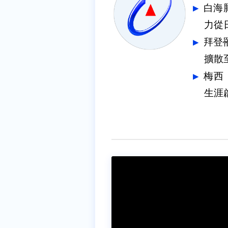
白海
力從
拜登
擴散
梅西
生涯