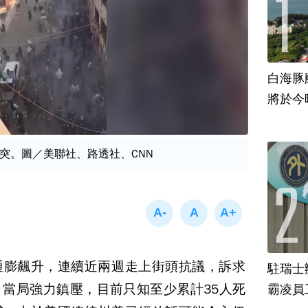
白海豚
將於今
突。圖／美聯社、路透社、CNN
通膨飆升，連續近兩週走上街頭抗議，訴求
駐瑞士
當局強力鎮壓，目前只知至少累計35人死
霸凌員