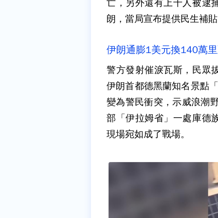
亡，另外還有上千人被逮
朗，當局宣布提供民生補貼
伊朗通膨1美元換140萬
警方發射催淚瓦斯，民眾
伊朗首都德黑蘭知名景點「
變為警民衝突，示威浪潮野
部「伊拉姆省」一處庫德
現場宛如成了戰場。