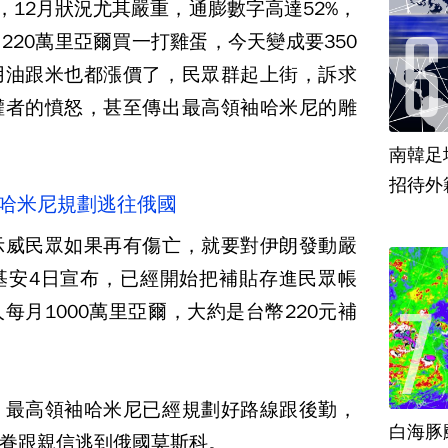
，12月狀況尤其嚴重，通膨數字高達52%，
220萬里亞爾買一打雞蛋，今天變成要350
用油跟米也都漲價了，民眾群起上街，訴求
權者的憤怒，甚至傳出最高領袖哈米尼的雕
南韓足
招待外
：哈米尼規劃逃往俄國
示威民眾如果再有傷亡，就要對伊朗發動嚴
基安4日宣布，已經開始把補貼存進民眾帳
每月1000萬里亞爾，大約是台幣220元補
，最高領袖哈米尼已經規劃好路線跟後勤，
白海豚
眷跟親信逃到俄國莫斯科。