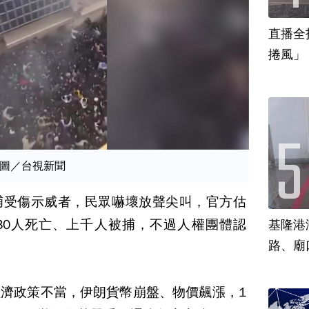
直播全
捲風」
圖／台視新聞
捕受傷示威者，民眾嚇壞放聲尖叫，官方估
30人死亡、上千人被捕，不過人權團體認
基隆港
路、廟
濟政策不當，伊朗貨幣崩盤、物價飆漲，1