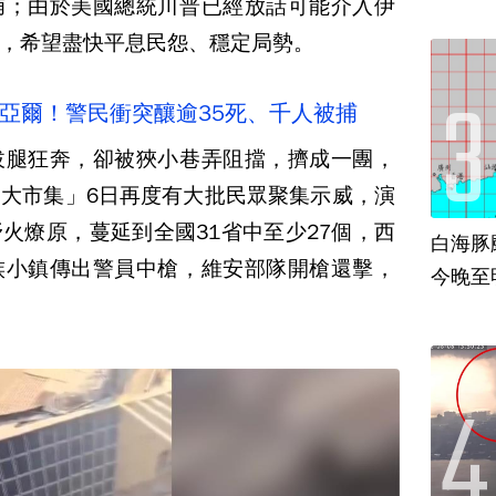
捕；由於美國總統川普已經放話可能介入伊
，希望盡快平息民怨、穩定局勢。
里亞爾！警民衝突釀逾35死、千人被捕
拔腿狂奔，卻被狹小巷弄阻擋，擠成一團，
大市集」6日再度有大批民眾聚集示威，演
火燎原，蔓延到全國31省中至少27個，西
白海豚
族小鎮傳出警員中槍，維安部隊開槍還擊，
今晚至