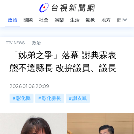
點
政治
國際
社會
娛樂
生活
氣象
地方
健康
TTV NEWS
政治
「姊弟之爭」落幕 謝典霖表
態不選縣長 改拚議員、議長
2026.01.06 20:09
彰化縣
彰化縣長
謝衣鳳