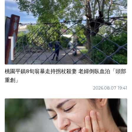
桃園平鎮8旬翁暴走持拐杖殺妻 老婦倒臥血泊「頭部
重創」
2026.08.07 19:41