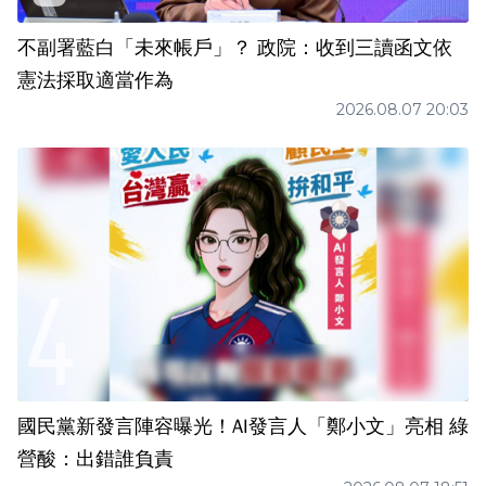
不副署藍白「未來帳戶」？ 政院：收到三讀函文依
憲法採取適當作為
2026.08.07 20:03
國民黨新發言陣容曝光！AI發言人「鄭小文」亮相 綠
營酸：出錯誰負責