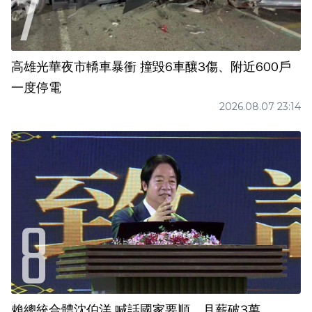
高雄光華夜市轎車暴衝 撞毀6車釀3傷、附近600戶
一度停電
2026.08.07 23:14
賴總統合體沈伯洋 喊話國家要順、月薪破3萬