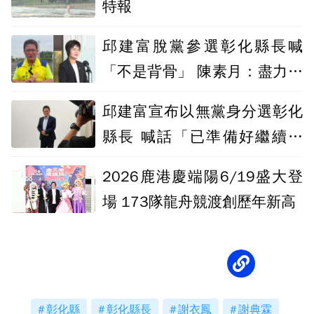
特報
邱建富脫黨參選彰化縣長喊
「不是背骨」 陳素月：盡力勸
阻、予以尊重
邱建富宣布以無黨身分選彰化
縣長 喊話「已準備好繼續向
前」
2026鹿港慶端陽6/19盛大登
場 173隊龍舟競渡創歷年新高
彰化縣
彰化縣長
謝衣鳳
謝典霖