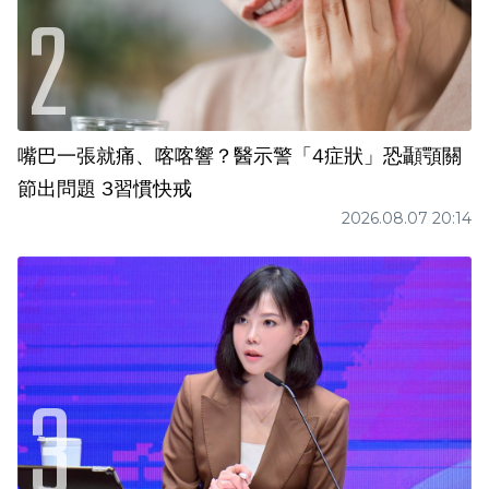
嘴巴一張就痛、喀喀響？醫示警「4症狀」恐顳顎關
節出問題 3習慣快戒
2026.08.07 20:14