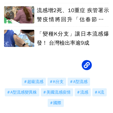
達高峰
流感增2死、10重症 疾管署示
警疫情將回升「估春節達高
峰」
「變種K分支」讓日本流感爆
發！ 台灣檢出率逾9成
超級流感
K分支
A型流感
A型流感變異株
美國流感疫情
流感
A流
國際