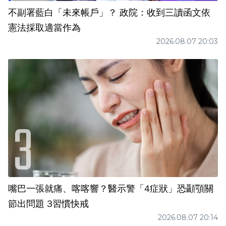
不副署藍白「未來帳戶」？ 政院：收到三讀函文依
憲法採取適當作為
2026.08.07 20:03
嘴巴一張就痛、喀喀響？醫示警「4症狀」恐顳顎關
節出問題 3習慣快戒
2026.08.07 20:14