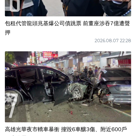
包租代管龍頭兆基爆公司債跳票 前董座涉吞7億遭聲
押
2026.08.07 22:28
高雄光華夜市轎車暴衝 撞毀6車釀3傷、附近600戶