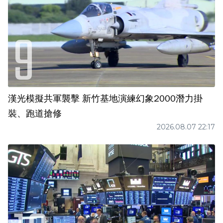
漢光模擬共軍襲擊 新竹基地演練幻象2000潛力掛
裝、跑道搶修
2026.08.07 22:17