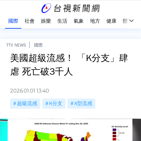
治
國際
社會
娛樂
生活
氣象
地方
健康
體育
TTV NEWS
國際
美國超級流感！ 「K分支」肆
虐 死亡破3千人
2026.01.01 13:40
超級流感
K分支
A型流感