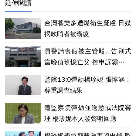
延伸閱讀
台灣養樂多遭爆衛生疑慮 日媒
揭吹哨者被霸凌
員警請喪假被主管駁...告別式
當晚值班憶亡父 控申訴霸凌卻
未被受理
監院13:0彈劾楊珍妮 張惇涵：
尊重調查結果
遭監察院彈劾並送懲戒法院審
理 楊珍妮本人發聲明回應