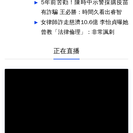
明
5年前苦勸！陳時中示警採購疫苗
有詐騙 王必勝：時間久看出睿智
女律師詐走慈濟10.6億 李怡貞曝她
曾教「法律倫理」：非常諷刺
正在直播