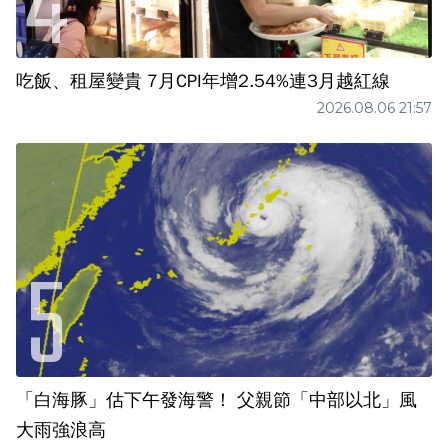
吃飯、租屋變貴 7月CPI年增2.54%連3月越紅線
2026.08.06 21:57
「白海豚」估下午發海警！ 父親節「中部以北」風
大雨強浪高