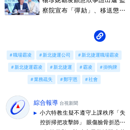
楊珍妮霸凌顏慧欣事證出爐 監
察院宣布「彈劾」、移送懲戒
法院審理
職場霸凌
新北捷運公司
新北捷運職場霸凌
新北捷運霸凌
新北捷運
霸凌
掛狗牌
業務疏失
鄭宇恩
社會
綜合報導
台視新聞
小六特教生疑不遵守上課秩序「失
控折掃把攻擊師」 眼傷臉骨折恐失