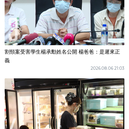
割頸案受害學生楊承勳姓名公開 楊爸爸：是遲來正
義
2026.08.06 21:03