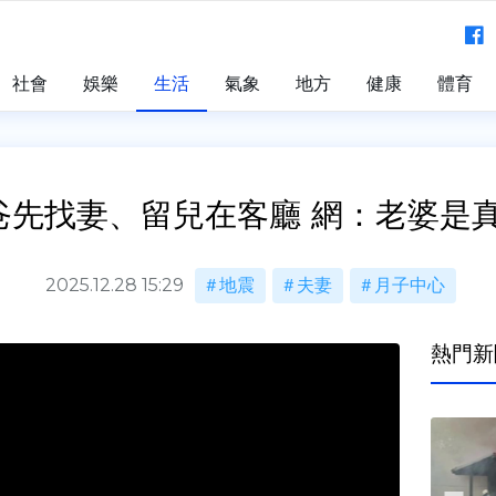
社會
娛樂
生活
氣象
地方
健康
體育
爸先找妻、留兒在客廳 網：老婆是
2025.12.28 15:29
地震
夫妻
月子中心
熱門新