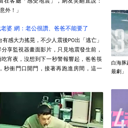
留在客廳「感受地震」，網友笑翻直說：
意外！」
找老婆 網：老公很讚、爸爸不能要了
全台有感大力搖晃，不少人震後PO出「逃亡」
群分享監視器畫面影片，只見地震發生前，
廳吃宵夜，沒想到下一秒警報響起，爸爸筷
白海豚
，秒衝門口開門，接著再跑進房間，這一
最劇」