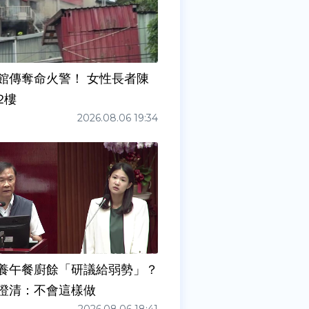
館傳奪命火警！ 女性長者陳
2樓
2026.08.06 19:34
養午餐廚餘「研議給弱勢」？
澄清：不會這樣做