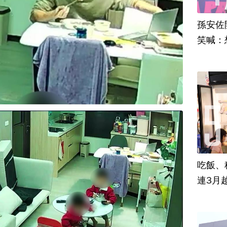
孫安佐
笑喊：
吃飯、租
連3月