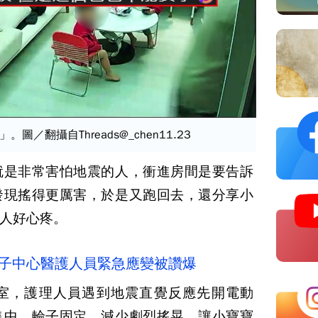
／翻攝自Threads@_chen11.23
就是非常害怕地震的人，衝進房間是要告訴
發現搖得更厲害，於是又跑回去，還分享小
人好心疼。
月子中心醫護人員緊急應變被讚爆
室，護理人員遇到地震直覺反應先開電動
集中、輪子固定，減少劇烈搖晃，讓小寶寶