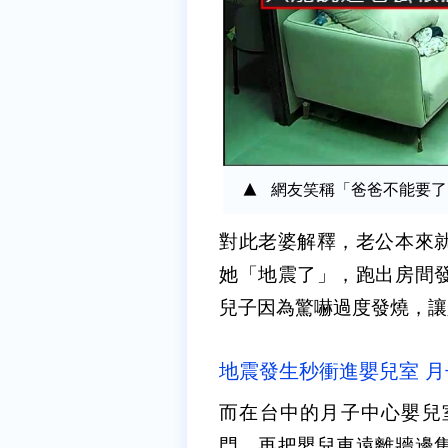
網友笑稱「爸爸不能要了」。圖
對此老婆解釋，老公本來
她「地震了」，跑出房間
兒子因為驚嚇過度發燒，讓
地震發生秒衝進嬰兒室 
而在台中的月子中心嬰兒
門，再把嬰兒車遠離牆邊