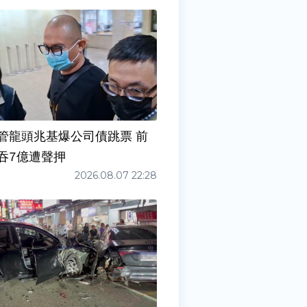
管龍頭兆基爆公司債跳票 前
吞7億遭聲押
2026.08.07 22:28