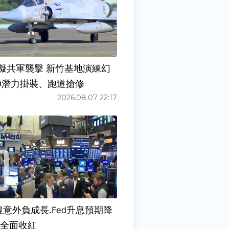
擬共軍襲擊 新竹基地演練幻
00潛力掛裝、跑道搶修
2026.08.07 22:17
農意外負成長.Fed升息預期降
股全面收紅