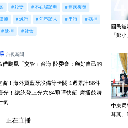
案
殺妻
不在場證明
舊疾復發
證據
滅證
勾串證人
串證
羈押
國民黨
延押
社會
「鄭小
責
導
台視新聞
假借颱風「交管」台海 陸委會：顧好自己的
C空窗！海外買藍牙設備等卡關 1週累計86件
漢光！總統登上光六64飛彈快艇 廣播鼓舞
士氣
中東局
耳其、
正在直播