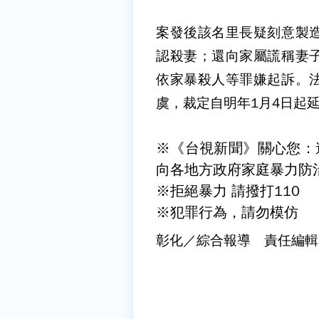
案發後該名里長疑刻意製
認殺妻；還向家屬謊稱妻
依家暴殺人等罪嫌起訴。
虞，裁定自明年1月4日起
※《台視新聞》關心您：
向各地方政府家庭暴力防
※拒絕暴力 請撥打110
※犯罪行為，請勿模仿
彰化／綜合報導 責任編輯