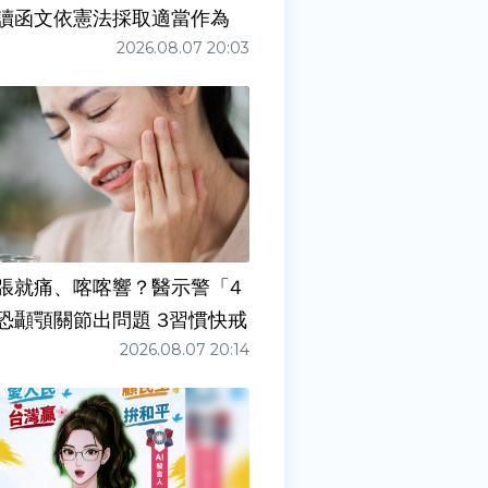
讀函文依憲法採取適當作為
2026.08.07 20:03
張就痛、喀喀響？醫示警「4
症狀」恐顳顎關節出問題 3習慣快戒
2026.08.07 20:14