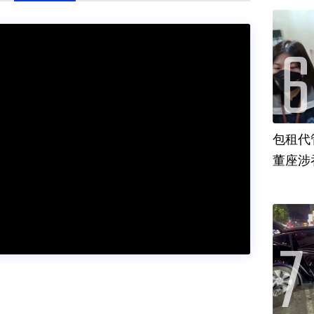
包租代
董座涉