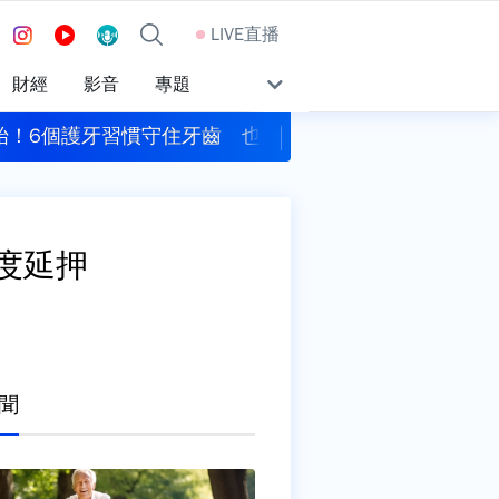
LIVE直播
財經
影音
專題
守住牙齒 也守護全身健康
中共假借颱風「交管」台海 陸委會：
度延押
聞