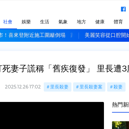
社會
娛樂
生活
氣象
地方
健康
體育
工圍籬倒塌 路過女子遭壓傷
美麗笑容從口腔開始！6個護牙習慣
打死妻子謊稱「舊疾復發」 里長遭3
2025.12.26 17:02
里長殺妻
里長殺妻案
殺妻
熱門新