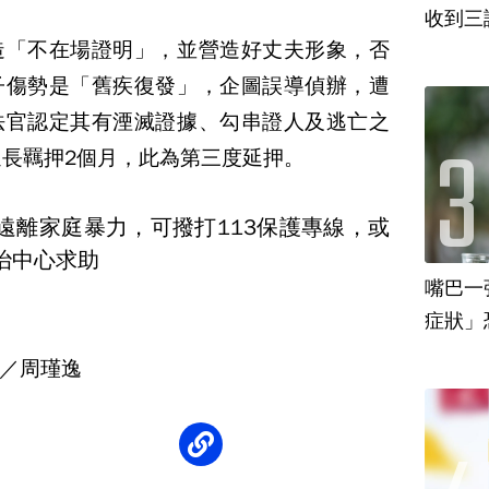
收到三
造「不在場證明」，並營造好丈夫形象，否
子傷勢是「舊疾復發」，企圖誤導偵辦，遭
法官認定其有湮滅證據、勾串證人及逃亡之
延長羈押2個月，此為第三度延押。
遠離家庭暴力，可撥打113保護專線，或
治中心求助
嘴巴一
／周瑾逸