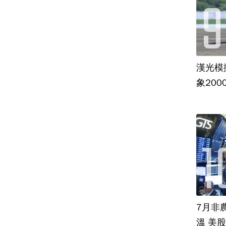
漢光模
象20
7月非
溫 美