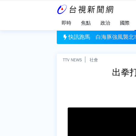
即時
焦點
政治
國際
人為悲劇」 未熄滅菸頭引燃施工雜物
白海豚強風襲北市！喜來登附近施
快訊跑馬
TTV NEWS
社會
出拳