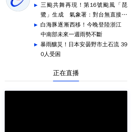
三颱共舞再現！第16號颱風「琵
鷺」生成 氣象署：對台無直接影
響
白海豚逐漸西移！今晚登陸浙江
中南部未來一週雨勢不斷
暴雨釀災！日本安曇野市土石流 39
0人受困
正在直播