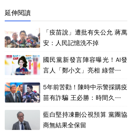
延伸閱讀
「疫苗說」遭批有失公允 蔣萬
安：人民記憶洗不掉
國民黨新發言陣容曝光！AI發
言人「鄭小文」亮相 綠營酸：
出錯誰負責
5年前苦勸！陳時中示警採購疫
苗有詐騙 王必勝：時間久看出
睿智
藍白堅持凍刪公視預算 黨團協
商無結果全保留