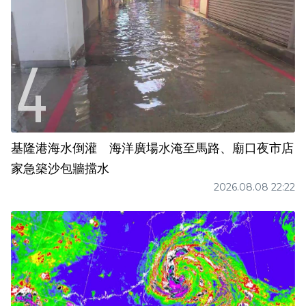
基隆港海水倒灌 海洋廣場水淹至馬路、廟口夜市店
家急築沙包牆擋水
2026.08.08 22:22