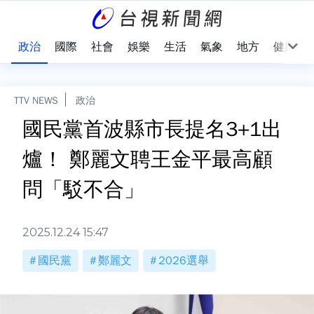
點
政治
國際
社會
娛樂
生活
氣象
地方
健康
TTV NEWS
政治
國民黨首波縣市長提名3+1出
爐！ 鄭麗文聘王金平最高顧
問「駁不合」
2025.12.24 15:47
國民黨
鄭麗文
2026選舉