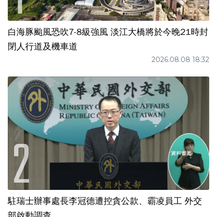
白海豚颱風恐吹7-8級強風 淡江大橋將於今晚21時封
閉人行道及機車道
2026.08.08 18:32
駐瑞士辦事處長李冠德遭控貪公款、霸凌員工 外交
部啟動調查