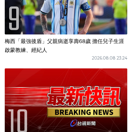
梅西「最強後盾」父親病逝享壽68歲 擔任兒子生涯
啟蒙教練、經紀人
2026.08.08 23:24