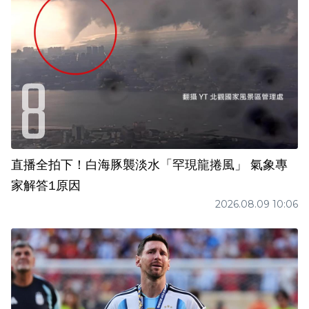
直播全拍下！白海豚襲淡水「罕現龍捲風」 氣象專
家解答1原因
2026.08.09 10:06