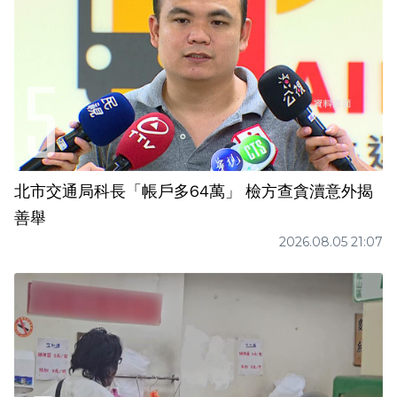
北市交通局科長「帳戶多64萬」 檢方查貪瀆意外揭
善舉
2026.08.05 21:07