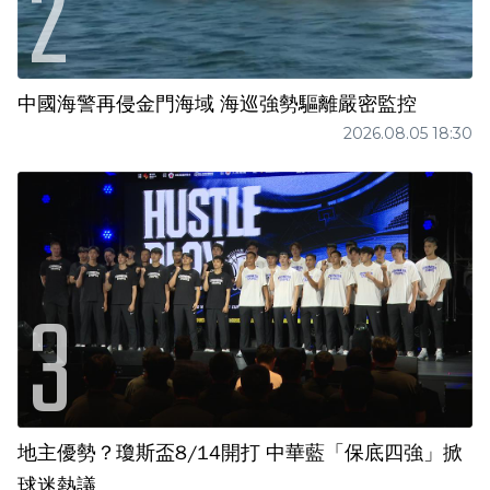
中國海警再侵金門海域 海巡強勢驅離嚴密監控
2026.08.05 18:30
地主優勢？瓊斯盃8/14開打 中華藍「保底四強」掀
球迷熱議