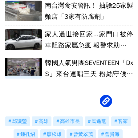
南台灣食安警訊！ 抽驗25家製
麵店「3家有防腐劑」
家人過世接回家...家門口被停
車阻路家屬急瘋 報警求助拖吊
處理
韓國人氣男團SEVENTEEN「Dx
S」來台連唱三天 粉絲守候小
港機場
邱議瑩
高雄
高雄市長
民進黨
客家
鍾孔炤
廖松雄
曾黃翠茂
曾貴海