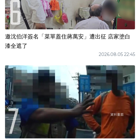
邀沈伯洋簽名「菜單蓋住蔣萬安」遭出征 店家塗白
漆全遮了
2026.08.05 22:45