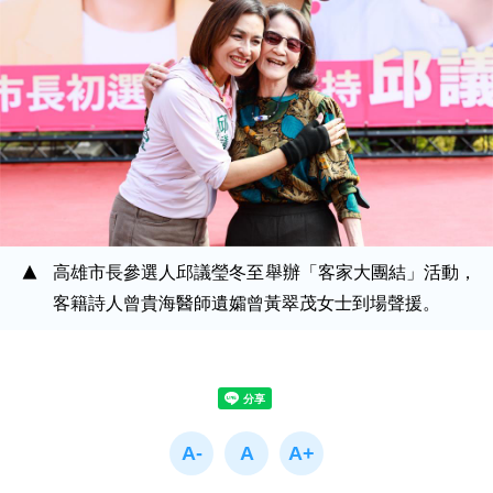
高雄市長參選人邱議瑩冬至舉辦「客家大團結」活動，
客籍詩人曾貴海醫師遺孀曾黃翠茂女士到場聲援。