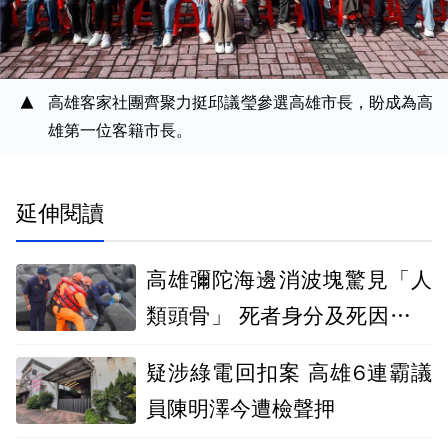
高雄客家社團齊聚力挺邱議瑩參選高雄市長，盼成為高
雄第一位客籍市長。
延伸閱讀
高雄彌陀海邊消波塊驚見「人
類頭骨」 死者身分及死因仍在
調查
疑涉綠電回扣案 高雄6連霸議
員陳明澤今遭檢聲押