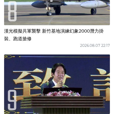
漢光模擬共軍襲擊 新竹基地演練幻象2000潛力掛
裝、跑道搶修
2026.08.07 22:17