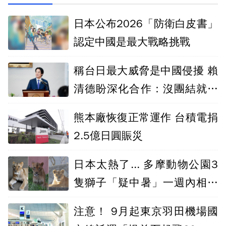
日本公布2026「防衛白皮書」
認定中國是最大戰略挑戰
稱台日最大威脅是中國侵擾 賴
清德盼深化合作：沒團結就沒
自由
熊本廠恢復正常運作 台積電捐
2.5億日圓賑災
日本太熱了... 多摩動物公園3
隻獅子「疑中暑」一週內相繼
死亡
注意！ 9月起東京羽田機場國