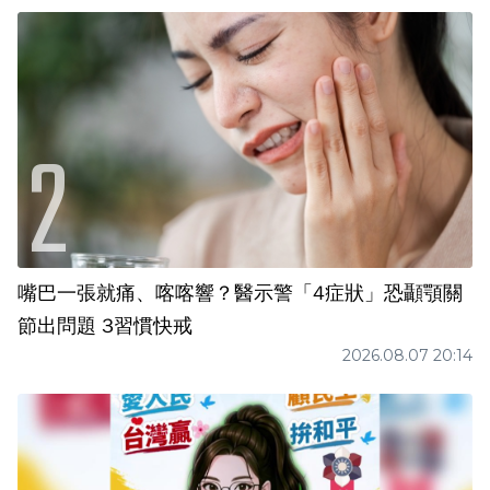
嘴巴一張就痛、喀喀響？醫示警「4症狀」恐顳顎關
節出問題 3習慣快戒
2026.08.07 20:14