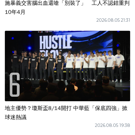
施暴義交害腦出血還嗆「別裝了」 工人不認錯重判
10年4月
2026.08.05 21:31
地主優勢？瓊斯盃8/14開打 中華藍「保底四強」掀
球迷熱議
2026.08.05 19:38