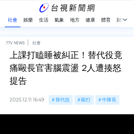
際
社會
娛樂
生活
氣象
地方
健康
體育
財經
TTV NEWS
社會
上課打瞌睡被糾正！替代役竟
痛毆長官害腦震盪 2人遭揍怒
提告
2025.12.11 16:49
替代役
毆打
中隊長