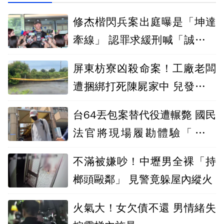
修杰楷閃兵案出庭曝是「坤達
牽線」 認罪求緩刑喊「誠心反
省」
屏東枋寮凶殺命案！工廠老闆
遭捆綁打死陳屍家中 兒發現報
警
台64丟包案替代役遭輾斃 國民
法官將現場履勘體驗「空間
感」
不滿被嫌吵！中壢男全裸「持
榔頭毆鄰」 見警竟躲屋內縱火
火氣大！女欠債不還 男情緒失