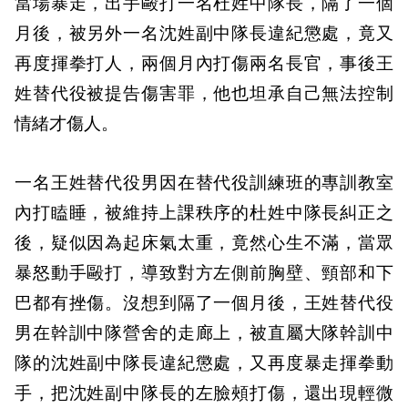
當場暴走，出手毆打一名杜姓中隊長，隔了一個
月後，被另外一名沈姓副中隊長違紀懲處，竟又
再度揮拳打人，兩個月內打傷兩名長官，事後王
姓替代役被提告傷害罪，他也坦承自己無法控制
情緒才傷人。
一名王姓替代役男因在替代役訓練班的專訓教室
內打瞌睡，被維持上課秩序的杜姓中隊長糾正之
後，疑似因為起床氣太重，竟然心生不滿，當眾
暴怒動手毆打，導致對方左側前胸壁、頸部和下
巴都有挫傷。沒想到隔了一個月後，王姓替代役
男在幹訓中隊營舍的走廊上，被直屬大隊幹訓中
隊的沈姓副中隊長違紀懲處，又再度暴走揮拳動
手，把沈姓副中隊長的左臉頰打傷，還出現輕微