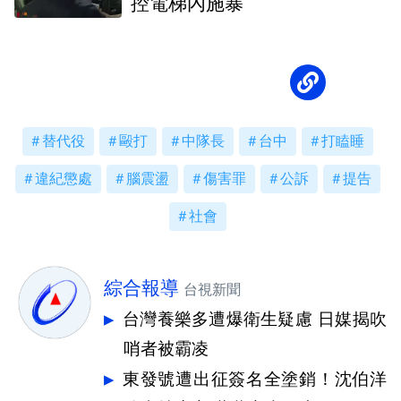
控電梯內施暴
替代役
毆打
中隊長
台中
打瞌睡
違紀懲處
腦震盪
傷害罪
公訴
提告
社會
綜合報導
台視新聞
台灣養樂多遭爆衛生疑慮 日媒揭吹
哨者被霸凌
東發號遭出征簽名全塗銷！沈伯洋