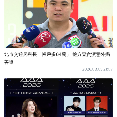
北市交通局科長「帳戶多64萬」 檢方查貪瀆意外揭
善舉
2026.08.05 21:07