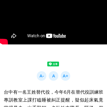
台中有一名王姓替代役，今年6月在替代役訓練班
專訓教室上課打瞌睡被糾正提醒，疑似起床氣竟