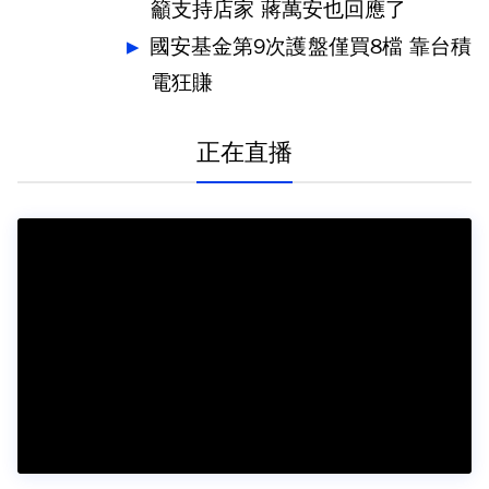
籲支持店家 蔣萬安也回應了
國安基金第9次護盤僅買8檔 靠台積
電狂賺
正在直播