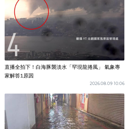
直播全拍下！白海豚襲淡水「罕現龍捲風」 氣象專
家解答1原因
2026.08.09 10:06