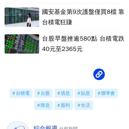
漲停
國安基金第9次護盤僅買8檔 靠
台積電狂賺
台股早盤挫逾580點 台積電跌
40元至2365元
台積電
台股
填息
貼息
聯準會
降息
股利
生活
綜合報導