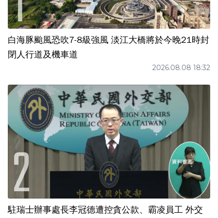
白海豚颱風恐吹7-8級強風 淡江大橋將於今晚21時封
閉人行道及機車道
2026.08.08 18:32
駐瑞士辦事處長李冠德遭控貪公款、霸凌員工 外交