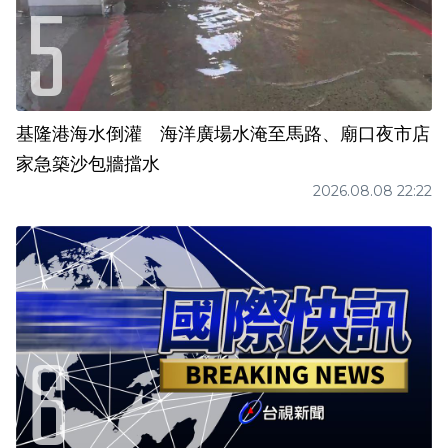
基隆港海水倒灌 海洋廣場水淹至馬路、廟口夜市店
家急築沙包牆擋水
2026.08.08 22:22