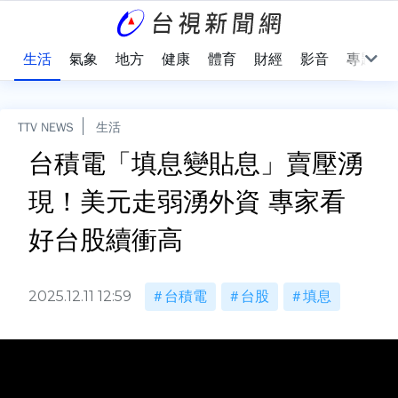
樂
生活
氣象
地方
健康
體育
財經
影音
專題
TTV NEWS
生活
台積電「填息變貼息」賣壓湧
現！美元走弱湧外資 專家看
好台股續衝高
2025.12.11 12:59
台積電
台股
填息