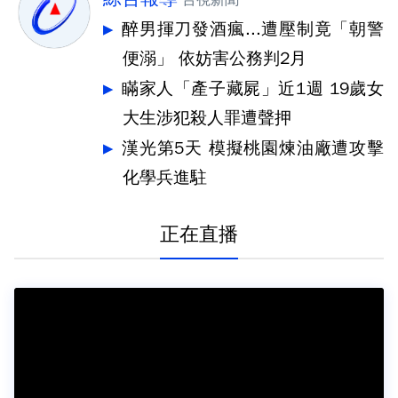
台視新聞
醉男揮刀發酒瘋...遭壓制竟「朝警
便溺」 依妨害公務判2月
瞞家人「產子藏屍」近1週 19歲女
大生涉犯殺人罪遭聲押
漢光第5天 模擬桃園煉油廠遭攻擊
化學兵進駐
正在直播