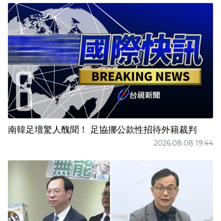
南韓足壇驚人醜聞！ 足協挪公款性招待外籍裁判
2026.08.08 19:44