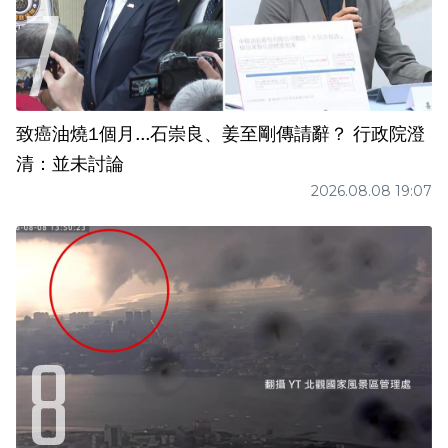
致癌油燒1個月...石崇良、姜至剛傳請辭？ 行政院澄
清：並未討論
2026.08.08 19:07