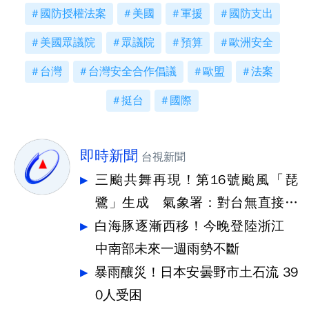
國防授權法案
美國
軍援
國防支出
美國眾議院
眾議院
預算
歐洲安全
台灣
台灣安全合作倡議
歐盟
法案
挺台
國際
即時新聞
台視新聞
三颱共舞再現！第16號颱風「琵
鷺」生成 氣象署：對台無直接影
響
白海豚逐漸西移！今晚登陸浙江
中南部未來一週雨勢不斷
暴雨釀災！日本安曇野市土石流 39
0人受困