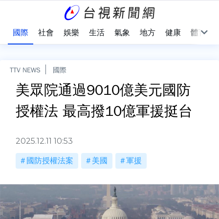
治
國際
社會
娛樂
生活
氣象
地方
健康
體育
TTV NEWS
國際
美眾院通過9010億美元國防
授權法 最高撥10億軍援挺台
2025.12.11 10:53
國防授權法案
美國
軍援