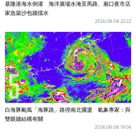
基隆港海水倒灌 海洋廣場水淹至馬路、廟口夜市店
家急築沙包牆擋水
2026.08.08 22:22
白海豚颱風「海豚跳」路徑南北擺盪 氣象專家：與
雙眼牆結構有關
2026.08.08 19:06