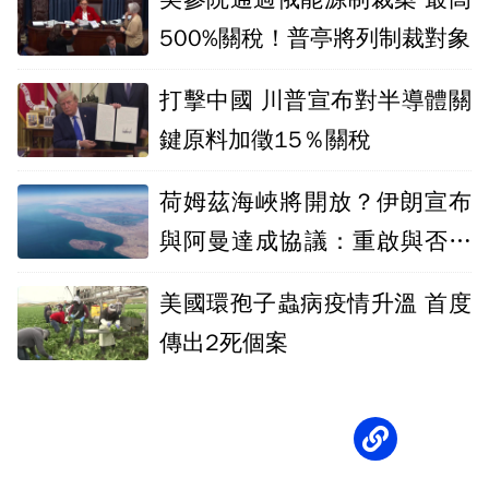
500%關稅！普亭將列制裁對象
打擊中國 川普宣布對半導體關
鍵原料加徵15％關稅
荷姆茲海峽將開放？伊朗宣布
與阿曼達成協議：重啟與否取
決美國
美國環孢子蟲病疫情升溫 首度
傳出2死個案