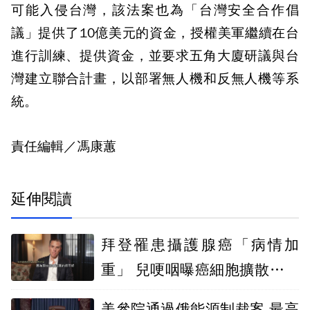
可能入侵台灣，該法案也為「台灣安全合作倡
議」提供了10億美元的資金，授權美軍繼續在台
進行訓練、提供資金，並要求五角大廈研議與台
灣建立聯合計畫，以部署無人機和反無人機等系
統。
責任編輯／馮康蕙
延伸閱讀
拜登罹患攝護腺癌「病情加
重」 兒哽咽曝癌細胞擴散至骨
骼外
美參院通過俄能源制裁案 最高