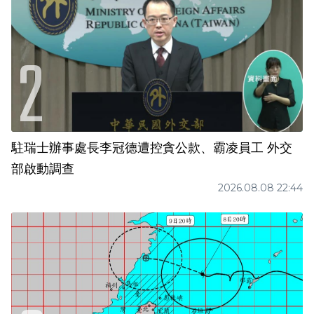
駐瑞士辦事處長李冠德遭控貪公款、霸凌員工 外交
部啟動調查
2026.08.08 22:44