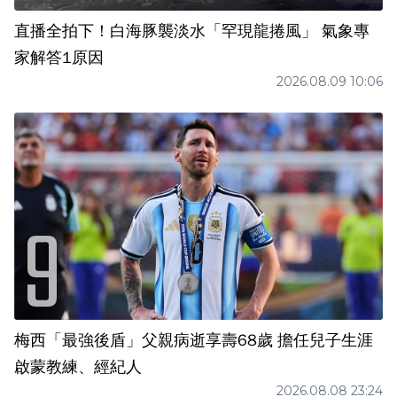
直播全拍下！白海豚襲淡水「罕現龍捲風」 氣象專
家解答1原因
2026.08.09 10:06
梅西「最強後盾」父親病逝享壽68歲 擔任兒子生涯
啟蒙教練、經紀人
2026.08.08 23:24