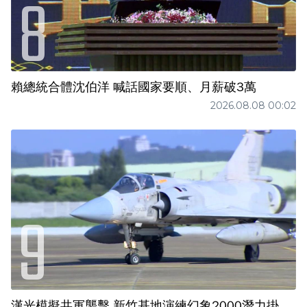
賴總統合體沈伯洋 喊話國家要順、月薪破3萬
2026.08.08 00:02
漢光模擬共軍襲擊 新竹基地演練幻象2000潛力掛