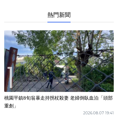
熱門新聞
桃園平鎮8旬翁暴走持拐杖殺妻 老婦倒臥血泊「頭部
重創」
2026.08.07 19:41