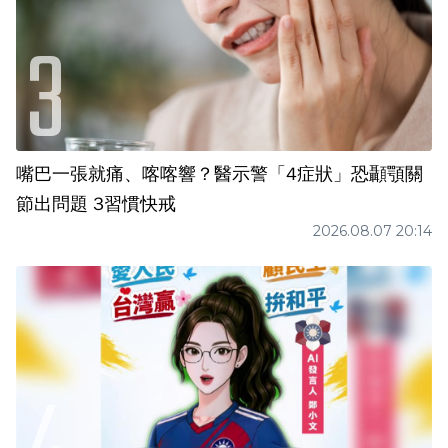
嘴巴一張就痛、喀喀響？醫示警「4症狀」恐顳顎關
節出問題 3習慣快戒
2026.08.07 20:14