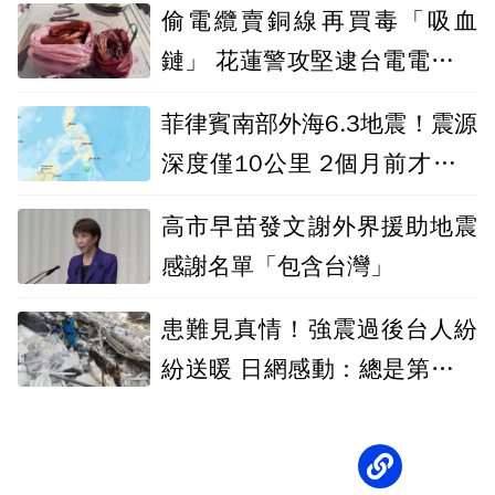
偷電纜賣銅線再買毒「吸血
鏈」 花蓮警攻堅逮台電電纜竊
盜集團
菲律賓南部外海6.3地震！震源
深度僅10公里 2個月前才爆7.
8強震
高市早苗發文謝外界援助地震
感謝名單「包含台灣」
患難見真情！強震過後台人紛
紛送暖 日網感動：總是第一個
站出來