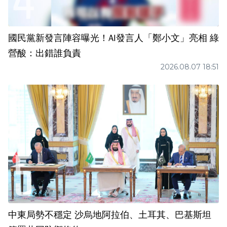
國民黨新發言陣容曝光！AI發言人「鄭小文」亮相 綠
營酸：出錯誰負責
2026.08.07 18:51
中東局勢不穩定 沙烏地阿拉伯、土耳其、巴基斯坦