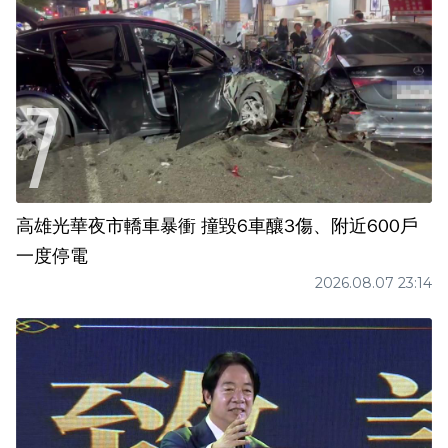
高雄光華夜市轎車暴衝 撞毀6車釀3傷、附近600戶
一度停電
2026.08.07 23:14