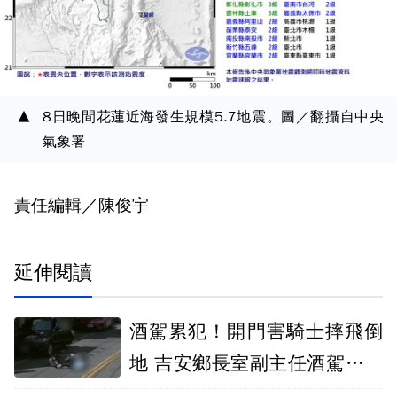
8日晚間花蓮近海發生規模5.7地震。圖／翻攝自中央
氣象署
責任編輯／陳俊宇
延伸閱讀
酒駕累犯！開門害騎士摔飛倒
地 吉安鄉長室副主任酒駕請辭
獲准