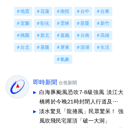
地震
花蓮
南投
台中
台東
宜蘭
彰化
雲林
苗栗
新竹
桃園
新北
嘉義
台南
高雄
台北
基隆
屏東
澎湖
生活
氣象
即時新聞
台視新聞
白海豚颱風恐吹7-8級強風 淡江大
橋將於今晚21時封閉人行道及機車
道
淡水驚見「龍捲風」民眾驚呆！ 強
風吹飛民宅屋頂「破一大洞」