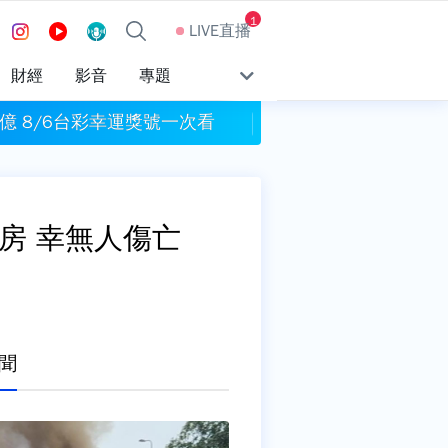
1
LIVE直播
財經
影音
專題
億 8/6台彩幸運獎號一次看
割頸案受害學生楊
房 幸無人傷亡
聞