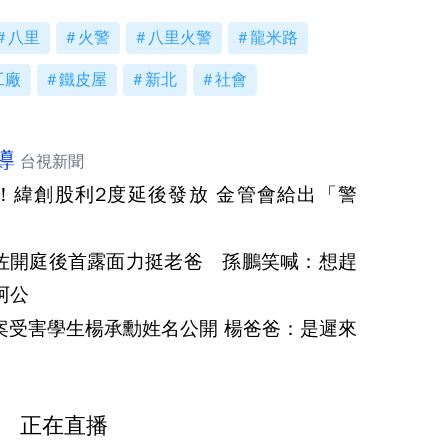
八里
火警
八里火警
龍米路
工廠
鐵皮屋
新北
社會
導
台視新聞
！緯創股利2度延後發放 金管會給出「警
佐開庭後首露面力挺老爸 孫鵬笑喊：想趕
阿公
案受害學生楊承勳姓名公開 楊爸爸：是遲來
正在直播