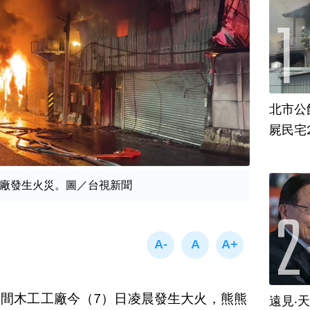
北市公
屍民宅
廠發生火災。圖／台視新聞
間木工工廠今（7）日凌晨發生大火，熊熊
遠見‧