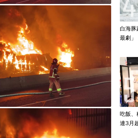
白海豚
最劇」
吃飯、租
連3月