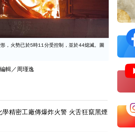
形，火勢已於5時11分受控制，並於44熄滅。圖
編輯／周瑾逸
化學精密工廠傳爆炸火警 火舌狂竄黑煙