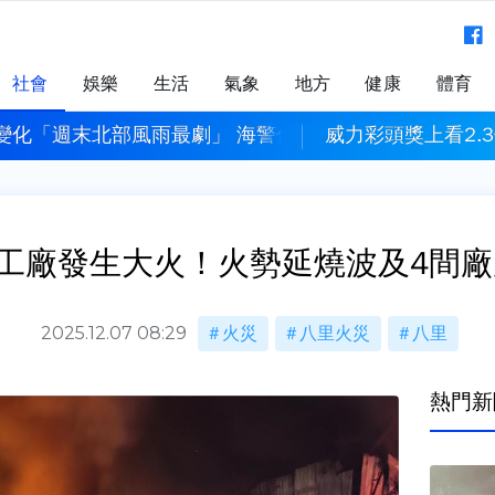
社會
娛樂
生活
氣象
地方
健康
體育
變化「週末北部風雨最劇」 海警估明下午發布
威力彩頭獎上看2.3
工廠發生大火！火勢延燒波及4間廠
2025.12.07 08:29
火災
八里火災
八里
熱門新