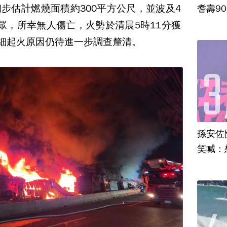
步估計燃燒面積約300平方公尺，並波及4
耆壽9
眾，所幸無人傷亡，火勢於清晨5時11分獲
詳細起火原因仍待進一步調查釐清。
孫安佐
笑喊：