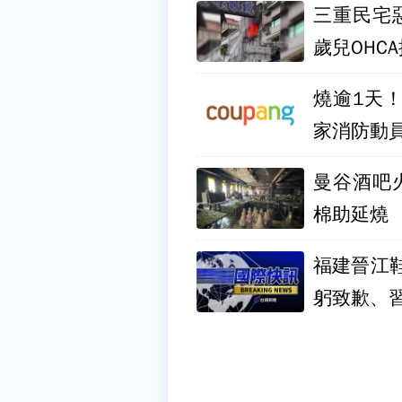
三重民宅
歲兒OHC
燒逾1天
家消防動
曼谷酒吧
棉助延燒
福建晉江
躬致歉、