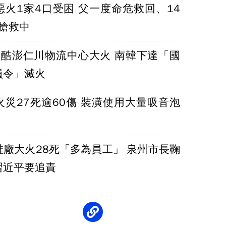
惡火1家4口受困 父一度命危救回、14
A搶救中
！酷澎仁川物流中心大火 南韓下達「國
員令」滅火
火災27死逾60傷 裝潢使用大量吸音泡
鞋廠大火28死「多為員工」 泉州市長鞠
習近平要追責