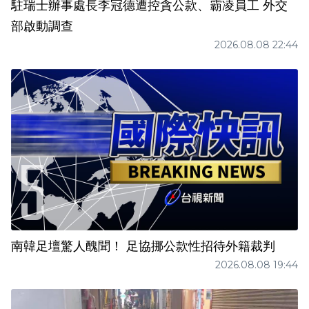
駐瑞士辦事處長李冠德遭控貪公款、霸凌員工 外交
部啟動調查
2026.08.08 22:44
南韓足壇驚人醜聞！ 足協挪公款性招待外籍裁判
2026.08.08 19:44