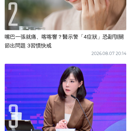
嘴巴一張就痛、喀喀響？醫示警「4症狀」恐顳顎關
節出問題 3習慣快戒
2026.08.07 20:14