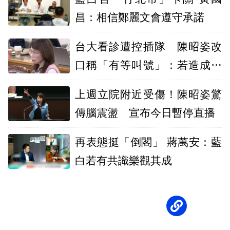
昌：相信鄭麗文會遵守承諾
台大看診遭控插隊 陳昭姿改
口稱「有等叫號」：若造成誤
會願道歉
上週立院附近受傷！陳昭姿驚
傳腦震盪 宣布今日暫停直播
再表態挺「倒閣」 蔣萬安：藍
白若有共識樂觀其成