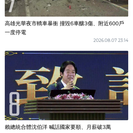
高雄光華夜市轎車暴衝 撞毀6車釀3傷、附近600戶
一度停電
2026.08.07 23:14
賴總統合體沈伯洋 喊話國家要順、月薪破3萬