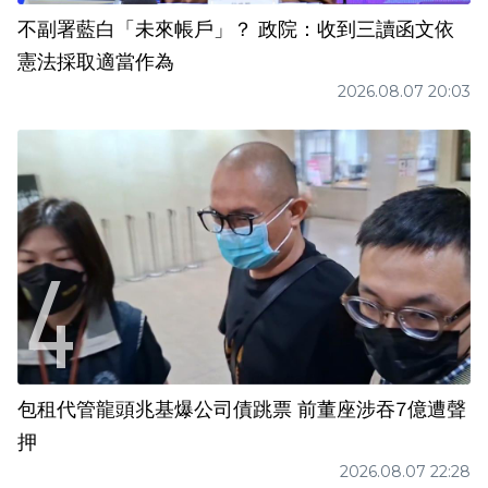
不副署藍白「未來帳戶」？ 政院：收到三讀函文依
憲法採取適當作為
2026.08.07 20:03
包租代管龍頭兆基爆公司債跳票 前董座涉吞7億遭聲
押
2026.08.07 22:28