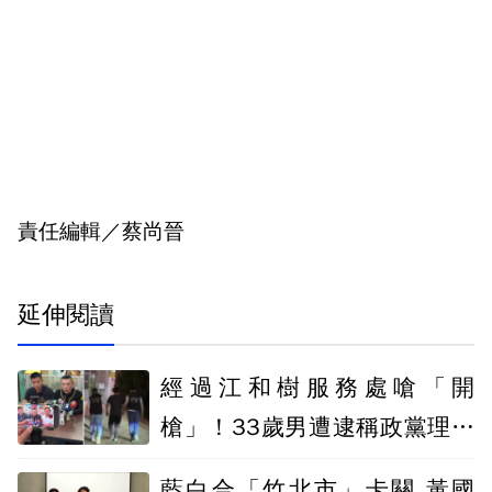
責任編輯／蔡尚晉
延伸閱讀
經過江和樹服務處嗆「開
槍」！33歲男遭逮稱政黨理念
不同 逞口舌之快
藍白合「竹北市」卡關 黃國