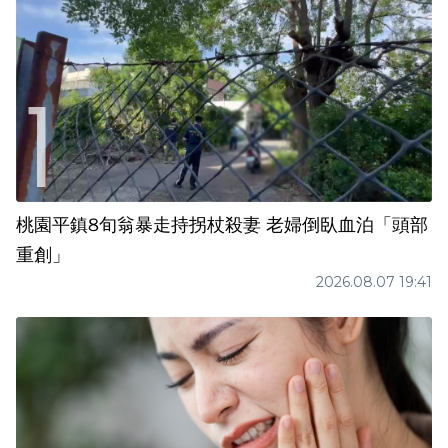
桃園平鎮8旬翁暴走持拐杖殺妻 老婦倒臥血泊「頭部
重創」
2026.08.07 19:41