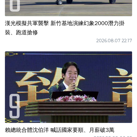
漢光模擬共軍襲擊 新竹基地演練幻象2000潛力掛
裝、跑道搶修
2026.08.07 22:17
賴總統合體沈伯洋 喊話國家要順、月薪破3萬