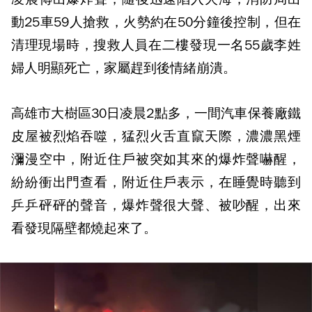
動25車59人搶救，火勢約在50分鐘後控制，但在
清理現場時，搜救人員在二樓發現一名55歲李姓
婦人明顯死亡，家屬趕到後情緒崩潰。
高雄市大樹區30日凌晨2點多，一間汽車保養廠鐵
皮屋被烈焰吞噬，猛烈火舌直竄天際，濃濃黑煙
瀰漫空中，附近住戶被突如其來的爆炸聲嚇醒，
紛紛衝出門查看，附近住戶表示，在睡覺時聽到
乒乒砰砰的聲音，爆炸聲很大聲、被吵醒，出來
看發現隔壁都燒起來了。