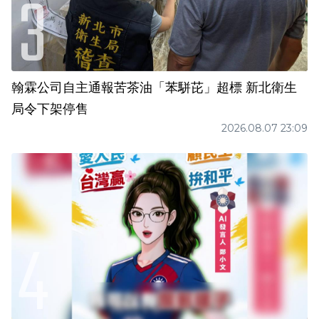
翰霖公司自主通報苦茶油「苯駢芘」超標 新北衛生
局令下架停售
2026.08.07 23:09