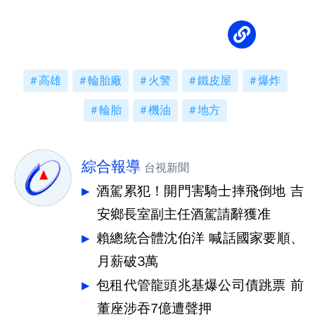
高雄
輪胎廠
火警
鐵皮屋
爆炸
輪胎
機油
地方
綜合報導
台視新聞
酒駕累犯！開門害騎士摔飛倒地 吉
安鄉長室副主任酒駕請辭獲准
賴總統合體沈伯洋 喊話國家要順、
月薪破3萬
包租代管龍頭兆基爆公司債跳票 前
董座涉吞7億遭聲押