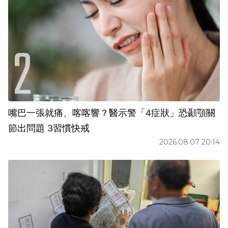
嘴巴一張就痛、喀喀響？醫示警「4症狀」恐顳顎關
節出問題 3習慣快戒
2026.08.07 20:14