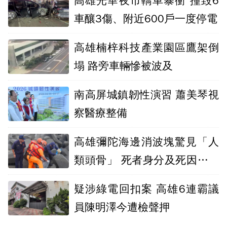
高雄光華夜市轎車暴衝 撞毀6
車釀3傷、附近600戶一度停電
高雄楠梓科技產業園區鷹架倒
塌 路旁車輛慘被波及
南高屏城鎮韌性演習 蕭美琴視
察醫療整備
高雄彌陀海邊消波塊驚見「人
類頭骨」 死者身分及死因仍在
調查
疑涉綠電回扣案 高雄6連霸議
員陳明澤今遭檢聲押