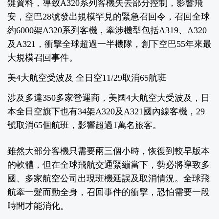
鍵資料，導致A320系列客機失去部分控制，影響飛
安，空巴28號發出規模罕見的緊急召回令，召回全球
約6000架A320系列客機，牽涉機型包括A319、A320
及A321，衝擊全球超過一半機隊，創下空巴55年來最
大規模召回事件。
美4大航空受波及 全日空11/29取消65航班
涉及多達350多家營運商，美國4大航空大受波及，日
本全日空旗下也有34架A320及A321國內線客機，29
號取消65個航班，影響超過1萬名旅客。
雖然大部分客機只需要兩三個小時，恢復到較早版本
的軟體，但在全球飛航交通緊繃當下，勢必將導致多
國、多家航空公司出現班機延誤及取消情況。全球飛
航牽一髮而動全身，召回事件的衝擊，恐怕需要一段
時間才能消化。