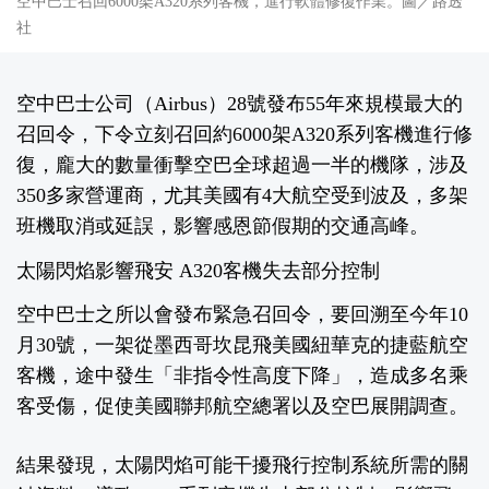
空中巴士召回6000架A320系列客機，進行軟體修復作業。圖／路透
社
空中巴士公司（Airbus）28號發布55年來規模最大的
召回令，下令立刻召回約6000架A320系列客機進行修
復，龐大的數量衝擊空巴全球超過一半的機隊，涉及
350多家營運商，尤其美國有4大航空受到波及，多架
班機取消或延誤，影響感恩節假期的交通高峰。
太陽閃焰影響飛安 A320客機失去部分控制
空中巴士之所以會發布緊急召回令，要回溯至今年10
月30號，一架從墨西哥坎昆飛美國紐華克的捷藍航空
客機，途中發生「非指令性高度下降」，造成多名乘
客受傷，促使美國聯邦航空總署以及空巴展開調查。
結果發現，太陽閃焰可能干擾飛行控制系統所需的關