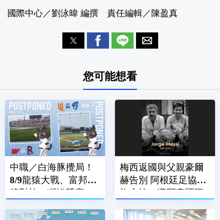
國際中心／劉泳暐 編撰 責任編輯／陳盈真
您可能想看
中職／白海豚攪局！
梅西返國與父親豪爾
8/9龍猿大戰、富邦悍
赫告別 阿根廷足協降
將對統一獅皆延賽
旗哀悼、邁阿密國際
賽前默哀