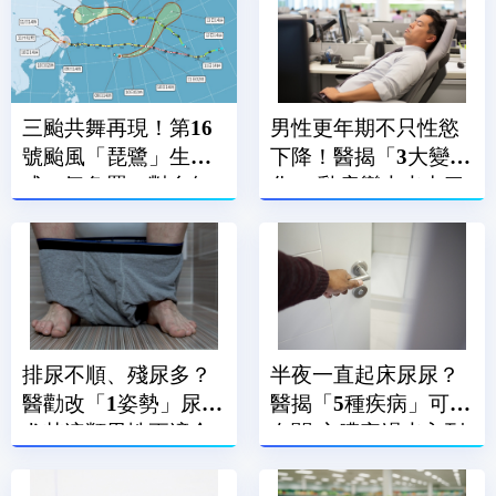
三颱共舞再現！第16
男性更年期不只性慾
號颱風「琵鷺」生
下降！醫揭「3大變
成 氣象署：對台無
化」 乳房變大也中了
直接影響
排尿不順、殘尿多？
半夜一直起床尿尿？
醫勸改「1姿勢」尿尿
醫揭「5種疾病」可能
尤其這類男性更適合
有關 心臟衰竭也入列