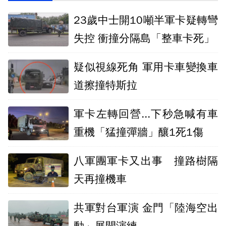
23歲中士開10噸半軍卡疑轉彎
失控 衝撞分隔島「整車卡死」
疑似視線死角 軍用卡車變換車
道擦撞特斯拉
軍卡左轉回營...下秒急喊有車
重機「猛撞彈牆」釀1死1傷
八軍團軍卡又出事 撞路樹隔
天再撞機車
共軍對台軍演 金門「陸海空出