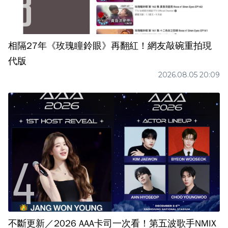
相隔27年《玫瑰瞳鈴眼》再翻紅！網友敲碗重拍現
代版
2026.08.05 20:09
不斷更新／2026 AAA卡司一次看！第五波歌手NMIX