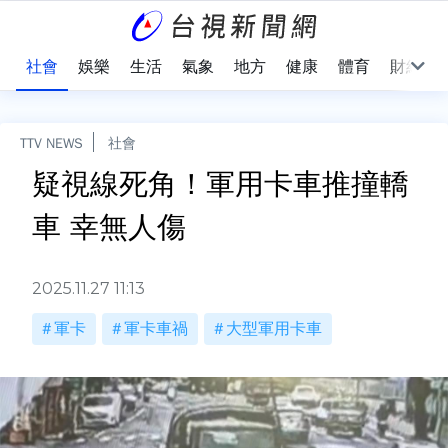
際
社會
娛樂
生活
氣象
地方
健康
體育
財經
TTV NEWS
社會
疑視線死角！軍用卡車推撞轎
車 幸無人傷
2025.11.27 11:13
軍卡
軍卡車禍
大型軍用卡車