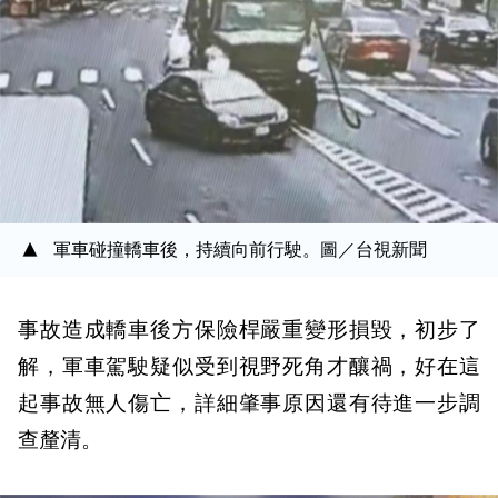
軍車碰撞轎車後，持續向前行駛。圖／台視新聞
事故造成轎車後方保險桿嚴重變形損毀，初步了
解，軍車駕駛疑似受到視野死角才釀禍，好在這
起事故無人傷亡，詳細肇事原因還有待進一步調
查釐清。