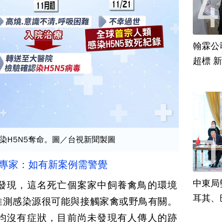
翰霖公
超標 
染H5N5奪命。圖／台視新聞製圖
 專家：如有新案例需警覺
中東局
發現，這名死亡個案家中飼養禽鳥的環境
耳其、
推測感染源很可能與接觸家禽或野鳥有關。
均沒有症狀，目前尚未發現有人傳人的跡