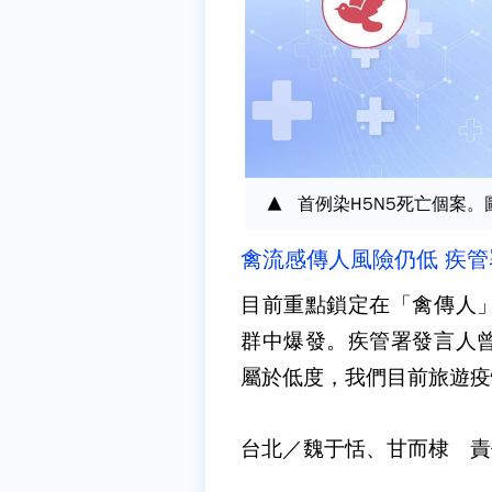
首例染H5N5死亡個案
禽流感傳人風險仍低 疾
目前重點鎖定在「禽傳人
群中爆發。疾管署發言人
屬於低度，我們目前旅遊疫
台北／魏于恬、甘而棣 責