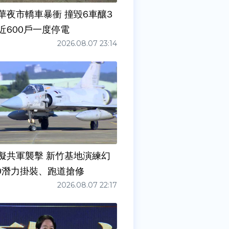
華夜市轎車暴衝 撞毀6車釀3
近600戶一度停電
2026.08.07 23:14
擬共軍襲擊 新竹基地演練幻
00潛力掛裝、跑道搶修
2026.08.07 22:17