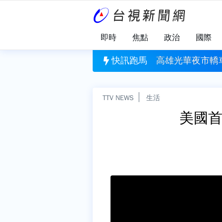
即時
焦點
政治
國際
轎車暴衝 撞毀6車釀3傷、附近600戶一度停電
快訊跑馬
賴總統合體沈
TTV NEWS
生活
美國首