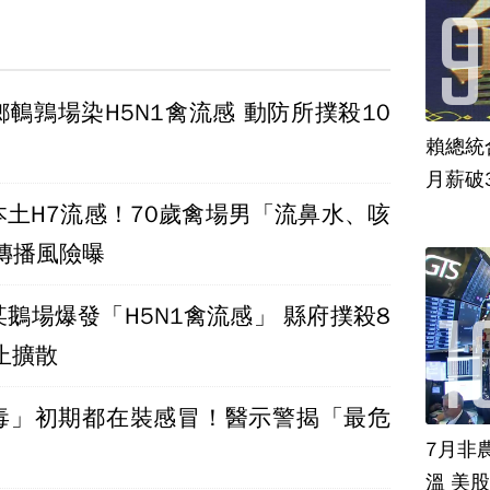
鵪鶉場染H5N1禽流感 動防所撲殺10
賴總統
月薪破
本土H7流感！70歲禽場男「流鼻水、咳
嗽」確診 傳播風險曝
鵝場爆發「H5N1禽流感」 縣府撲殺8
止擴散
毒」初期都在裝感冒！醫示警揭「最危
7月非
」
溫 美