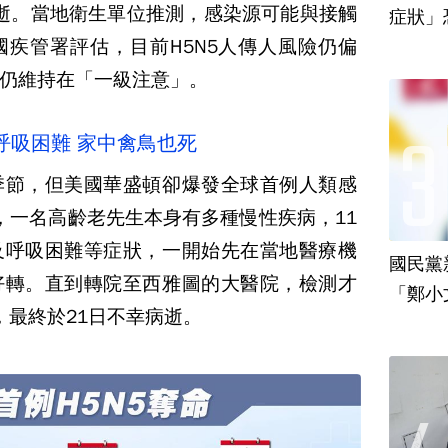
病逝。當地衛生單位推測，感染源可能與接觸
疾管署評估，目前H5N5人傳人風險仍偏
仍維持在「一級注意」。
呼吸困難 家中禽鳥也死
季節，但美國華盛頓卻爆發全球首例人類感
案，一名高齡老先生本身有多種慢性疾病，11
及呼吸困難等症狀，一開始先在當地醫療機
國民黨
好轉。直到轉院至西雅圖的大醫院，檢測才
「鄭小
，最終於21日不幸病逝。
責