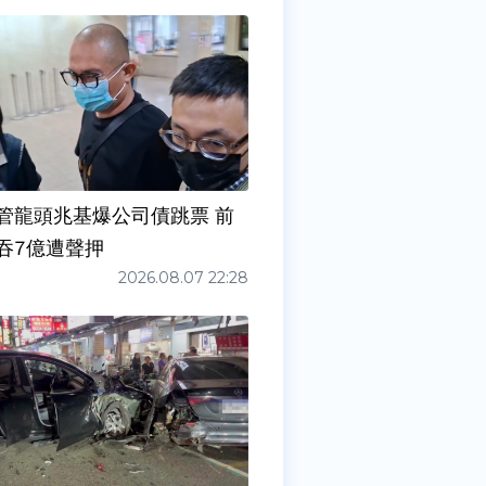
管龍頭兆基爆公司債跳票 前
吞7億遭聲押
2026.08.07 22:28