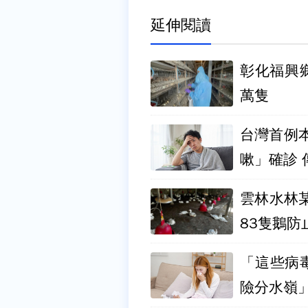
延伸閱讀
彰化福興鄉
萬隻
台灣首例
雲林水林某
83隻鵝防
「這些病
險分水嶺