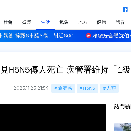
社會
娛樂
生活
氣象
地方
健康
體育
伯洋 喊話國家要順、月薪破3萬
白海豚外圍環流已
見H5N5傳人死亡 疾管署維持「1
2025.11.23 21:54
禽流感
H5N5
人類
熱門新