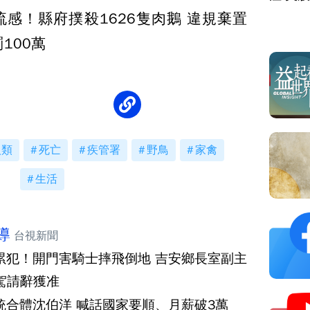
流感！縣府撲殺1626隻肉鵝 違規棄置
100萬
人類
死亡
疾管署
野鳥
家禽
生活
導
台視新聞
累犯！開門害騎士摔飛倒地 吉安鄉長室副主
駕請辭獲准
統合體沈伯洋 喊話國家要順、月薪破3萬