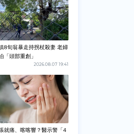
鎮8旬翁暴走持拐杖殺妻 老婦
泊「頭部重創」
2026.08.07 19:41
張就痛、喀喀響？醫示警「4