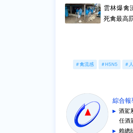
雲林爆禽
死禽最高罰
禽流感
H5N5
綜合報
酒駕
任酒
賴總