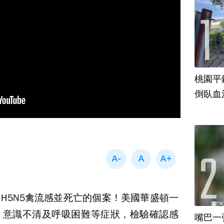
桃園平
倒臥血
H5N5禽流感並死亡的個案！美國華盛頓一
、意識不清及呼吸困難等症狀，檢驗確認感
嘴巴一