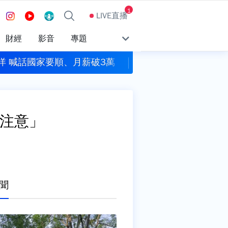
1
LIVE直播
財經
影音
專題
勾到台灣陸地！路徑南北擺盪 中部以北豪大雨
7月非農意外負成長.F
級注意」
聞